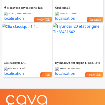
🔔 ssangyong actyon sports 4wd
Opel corsa E
Ariana , Riadh Andalous
Jendouba , Tabarka
46.000 TND
Négociable
Clio classique 1.4L
Hyundai i20 etat origine Tl :28431642
Ben Arous , Radès
Bizerte , Bizerte Nord
1 TND
48.900 TND