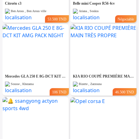
Citroën c3
Belle mini Cooper R56 4cv
Ben Arous , Ben Arous ville
Ariana , Soukra
53.500 TND
Négociable
Mercedes GLA 250 E 8G-DCT KIT AMG PACK NIGHT
KIA RIO COUPÉ PREMIÈRE MAIN TRÈS PROPRE
Sousse , Khezama
Bizerte , Zarzouna
106 TND
46.500 TND