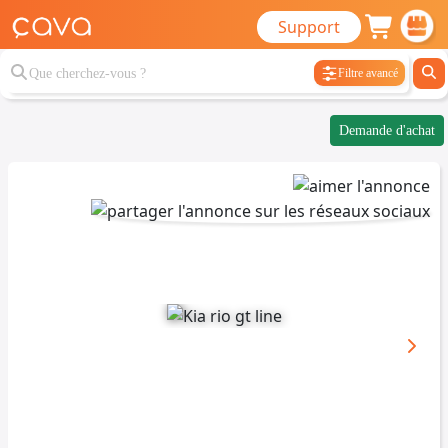
Support
Filtre avancé
Demande d'achat