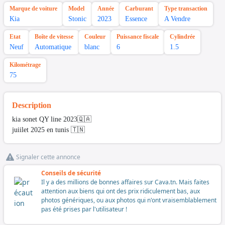
Marque de voiture
Model
Année
Carburant
Type transaction
Kia
Stonic
2023
Essence
A Vendre
Etat
Boîte de vitesse
Couleur
Puissance fiscale
Cylindrée
Neuf
Automatique
blanc
6
1.5
Kilométrage
75
Description
kia sonet QY line 2023🇶🇦
juiilet 2025 en tunis 🇹🇳
Signaler cette annonce
Conseils de sécurité
Il y a des millions de bonnes affaires sur Cava.tn. Mais faites
attention aux biens qui ont des prix ridiculement bas, aux
photos génériques, ou aux photos qui n'ont vraisemblablement
pas été prises par l'utilisateur !