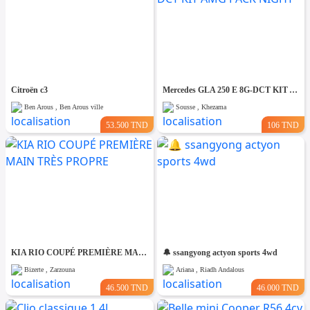
Citroën c3
Mercedes GLA 250 E 8G-DCT KIT AMG PACK NIGHT
Ben Arous , Ben Arous ville
Sousse , Khezama
53.500 TND
106 TND
KIA RIO COUPÉ PREMIÈRE MAIN TRÈS PROPRE
🔔 ssangyong actyon sports 4wd
Bizerte , Zarzouna
Ariana , Riadh Andalous
46.500 TND
46.000 TND