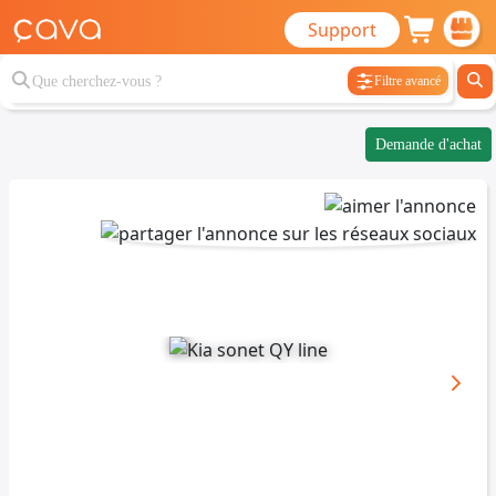
Support
Filtre avancé
Demande d'achat