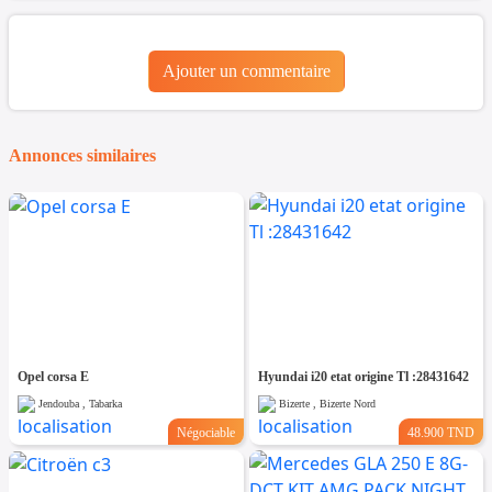
Ajouter un commentaire
Annonces similaires
Opel corsa E
Hyundai i20 etat origine Tl :28431642
Jendouba , Tabarka
Bizerte , Bizerte Nord
Négociable
48.900 TND