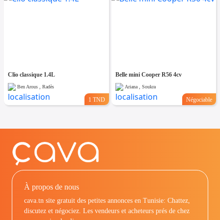
Clio classique 1.4L
Belle mini Cooper R56 4cv
Ben Arous , Radès
Ariana , Soukra
1 TND
Négociable
À propos de nous
cava.tn site gratuit des petites annonces en Tunisie: Chattez,
discutez et négociez. Les vendeurs et acheteurs prés de chez