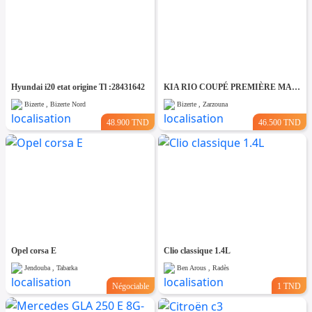
Hyundai i20 etat origine Tl :28431642
KIA RIO COUPÉ PREMIÈRE MAIN TRÈS PROPRE
Bizerte , Bizerte Nord
Bizerte , Zarzouna
48.900 TND
46.500 TND
Opel corsa E
Clio classique 1.4L
Jendouba , Tabarka
Ben Arous , Radès
Négociable
1 TND