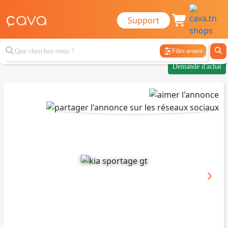
Support
Filtre avancé
Demande d'achat