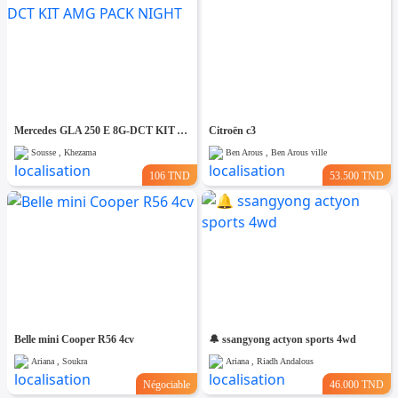
Mercedes GLA 250 E 8G-DCT KIT AMG PACK NIGHT
Citroën c3
Sousse , Khezama
Ben Arous , Ben Arous ville
106 TND
53.500 TND
Belle mini Cooper R56 4cv
🔔 ssangyong actyon sports 4wd
Ariana , Soukra
Ariana , Riadh Andalous
Négociable
46.000 TND