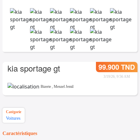
99.900 TND
kia sportage gt
3/19/26, 9:56 AM
Bizerte
,
Menzel Jemil
Catégorie
Voitures
Caractéristiques