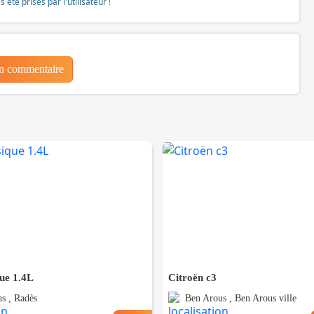
té prises par l'utilisateur !
un commentaire
que 1.4L
Citroën c3
s , Radès
Ben Arous , Ben Arous ville