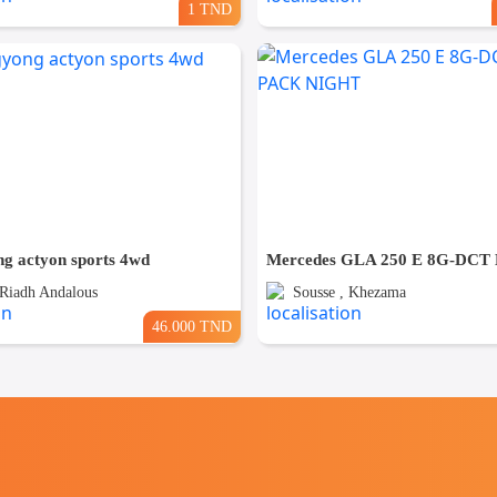
1 TND
ng actyon sports 4wd
 Riadh Andalous
Sousse , Khezama
46.000 TND