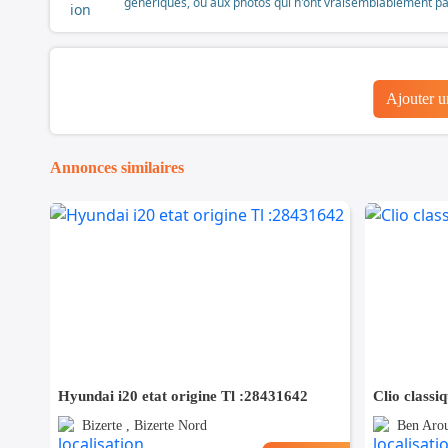
génériques, ou aux photos qui n'ont vraisemblablement pas é
Ajouter 
Annonces similaires
Hyundai i20 etat origine Tl :28431642
Clio classi
Bizerte , Bizerte Nord
Ben Arou