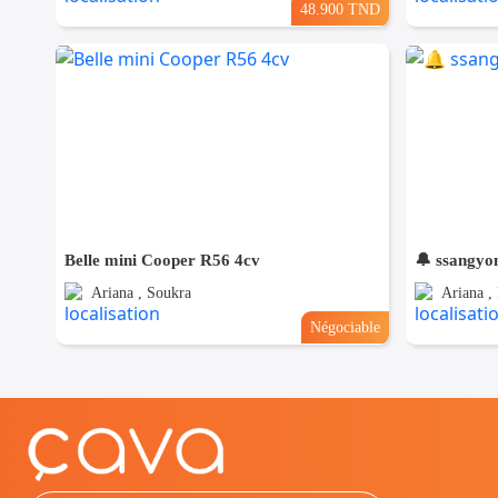
48.900 TND
Belle mini Cooper R56 4cv
🔔 ssangyo
Ariana , Soukra
Ariana ,
Négociable