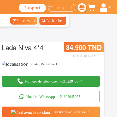
Support
Filtre avancé
Rechercher
Lada Niva 4*4
34.900 TND
11/24/25, 10:43 AM
Bizerte
,
Menzel Jemil
Numéro de téléphone :
+21622045077
Numéro WhatsApp :
+21622045077
Discuter avec le vendeur