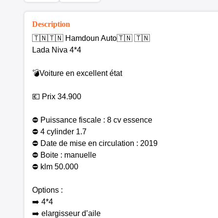
Description
🇹🇳🇹🇳 Hamdoun Auto🇹🇳 🇹🇳
Lada Niva 4*4
💣Voiture en excellent état
💶 Prix 34.900
⛔ Puissance fiscale : 8 cv essence
⛔️ 4 cylinder 1.7
⛔ Date de mise en circulation : 2019
⛔ Boite : manuelle
⛔️ klm 50.000
Options :
➡️ 4*4
➡️ elargisseur d’aile