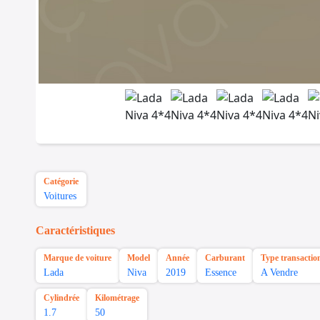
Catégorie
Voitures
Caractéristiques
Marque de voiture
Model
Année
Carburant
Type transactio
Lada
Niva
2019
Essence
A Vendre
Cylindrée
Kilométrage
1.7
50