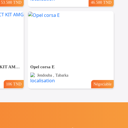
53.500 TND
46.500 TND
Mercedes GLA 250 E 8G-DCT KIT AMG PACK NIGHT
Opel corsa E
Jendouba , Tabarka
106 TND
Négociable