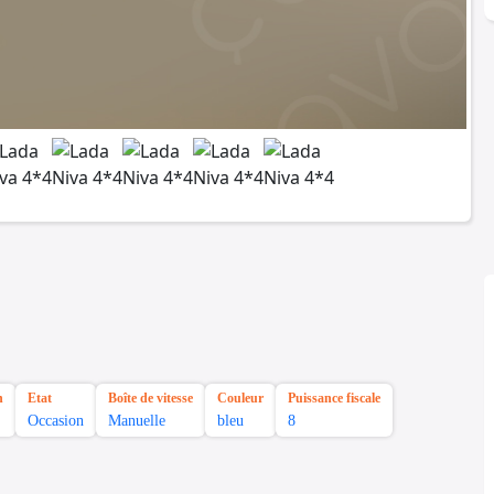
n
Etat
Boîte de vitesse
Couleur
Puissance fiscale
Occasion
Manuelle
bleu
8