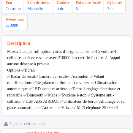
Etat
Boîte de vitesse
Couleur
Puissance fiscale
Cylindrée
Occasion
Manuelle
noir
6
3.0
Kilométrage
210000
Description
Mazda 3 coupé full option vitres d’origine année 2016 voiture 4
cylindres et 6 cv essence avec 210000 km certifié factures à l’appui
aucune dépense à prévoir.
Options
✅Écran
✅Radar de recul✅Caméra de recule✅Accoudoir ✅Volant
multifonctions ✅Régulateur et limiteur de vitesse ✅Climatisation
automatique ✅LED avant et arrière ✅Rétro à réglage électrique et
rabatable ✅Bluetooth ✅Maps ✅Système i-stop ✅Système anti-
collision ✅ESP ABS AIRBAG ✅Ordinateur de bord✅Allumage et sui
glace automatique ✅Autres …✅Prix :37 MDTéléphone 29776031
Signaler cette annonce