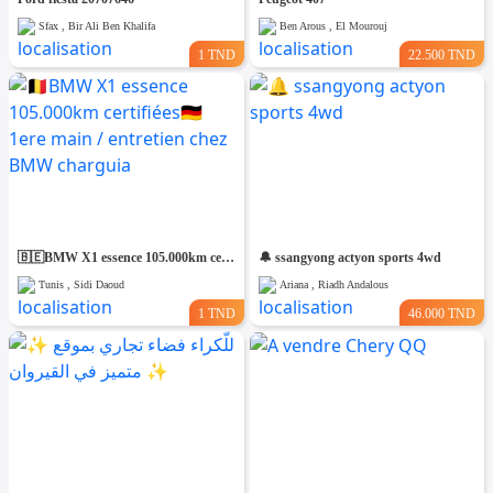
Sfax , Bir Ali Ben Khalifa
Ben Arous , El Mourouj
1 TND
22.500 TND
🇧🇪BMW X1 essence 105.000km certifiées🇩🇪 1ere main / entretien chez BMW charguia
🔔 ssangyong actyon sports 4wd
Tunis , Sidi Daoud
Ariana , Riadh Andalous
1 TND
46.000 TND