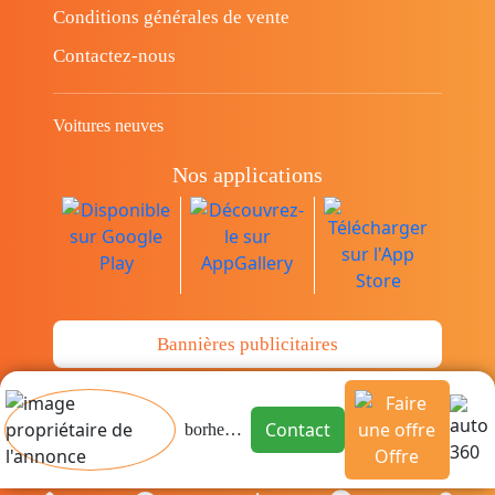
Conditions générales de vente
Contactez-nous
Voitures neuves
Nos applications
Bannières publicitaires
© Copyright 2014-2026 Cava.tn Limited Tous
Contact
borhen mraidi
les droits sont réservés.
Offre