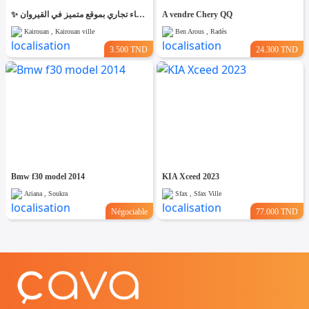
✨ للّكراء فضاء تجاري بموقع متميز في القيروان ✨
A vendre Chery QQ
Kairouan , Kairouan ville
Ben Arous , Radès
3.500 TND
24.300 TND
Bmw f30 model 2014
KIA Xceed 2023
Ariana , Soukra
Sfax , Sfax Ville
Négociable
77.000 TND