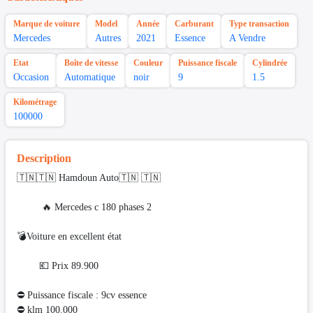
Marque de voiture
Model
Année
Carburant
Type transaction
Mercedes
Autres
2021
Essence
A Vendre
Etat
Boîte de vitesse
Couleur
Puissance fiscale
Cylindrée
Occasion
Automatique
noir
9
1.5
Kilométrage
100000
Description
🇹🇳🇹🇳 Hamdoun Auto🇹🇳 🇹🇳
🔥 Mercedes c 180 phases 2
💣Voiture en excellent état
💶 Prix 89.900
⛔ Puissance fiscale : 9cv essence
⛔️ klm 100.000