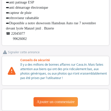
➡️anti patinage ESP
➡️anti démarrage électronique
➡️capteur de pluie
➡️rétroviseur rabattable
➡️Disponible a notre showroom Hamdoun Auto rue 7 novembre
devant lycée Manzel jmil . Bizerte
☎ 22045077
99626002
Signaler cette annonce
Conseils de sécurité
Il y a des millions de bonnes affaires sur Cava.tn. Mais faites
attention aux biens qui ont des prix ridiculement bas, aux
photos génériques, ou aux photos qui n'ont vraisemblablement
pas été prises par l'utilisateur !
Ajouter un commentaire