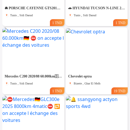
🚘 PORSCHE CAYENNE GTS2012 V8 ESSENCE🚘 🔁 on accepte l échange des voitures
🚗 HYUNDAI TUCSON N-LINE 2020 – ÉTAT IRRÉPROCHABLE – CONFIGURATION SPORTIVE
Tunis , Sidi Daoud
Tunis , Sidi Daoud
1 TND
1 TND
Mercedes C200 2020/08 60.000km🇩🇪 ⛔️ on accepte l échange des voitures
Chevrolet optra
Tunis , Sidi Daoud
Bizerte , Ghar El Melh
1 TND
19 TND