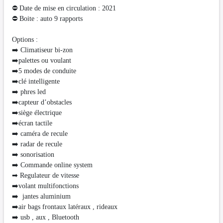
⛔ Date de mise en circulation : 2021
⛔ Boite : auto 9 rapports
Options :
➡️ Climatiseur bi-zon
➡️palettes ou voulant
➡️5 modes de conduite
➡️clé intelligente
➡️ phres led
➡️capteur d’obstacles
➡️siège électrique
➡️écran tactile
➡️ caméra de recule
➡️ radar de recule
➡️ sonorisation
➡️ Commande online system
➡ Regulateur de vitesse
➡️volant multifonctions
➡️ jantes aluminium
➡️air bags frontaux latéraux , rideaux
➡️ usb , aux , Bluetooth