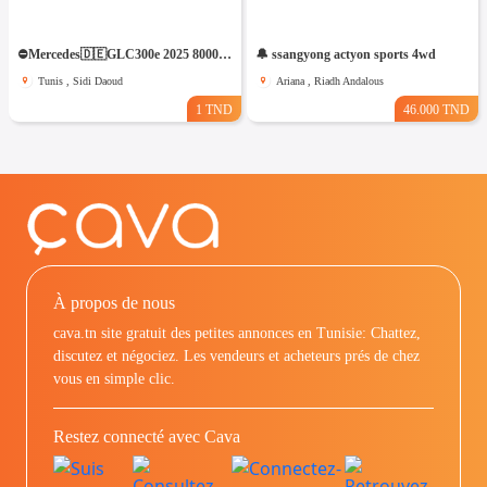
⛔️Mercedes🇩🇪GLC300e 2025 8000km 4matic⛔️ 🔁 on accepte l échange des voitures
🔔 ssangyong actyon sports 4wd
Tunis , Sidi Daoud
Ariana , Riadh Andalous
1 TND
46.000 TND
À propos de nous
cava.tn site gratuit des petites annonces en Tunisie: Chattez,
discutez et négociez. Les vendeurs et acheteurs prés de chez
vous en simple clic.
Restez connecté avec Cava