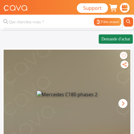
Support
Filtre avancé
Demande d'achat