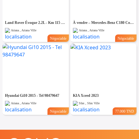
Land Rover Évoque 2.2L - Km 115 mille - Tel 98479647
À vendre – Mercedes-Benz C180 Compresser -Tel 98479647
Ariana , Ariana Ville
Ariana , Ariana Ville
Négociable
Négociable
Hyundai Gi10 2015 - Tel 98479647
KIA Xceed 2023
Ariana , Ariana Ville
Sfax , Sfax Ville
Négociable
77.000 TND