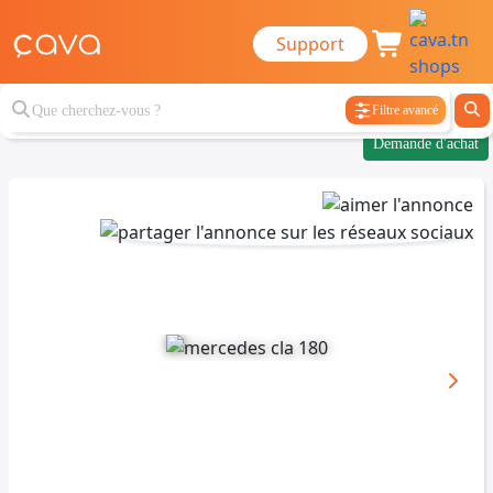
Support
Filtre avancé
Demande d'achat