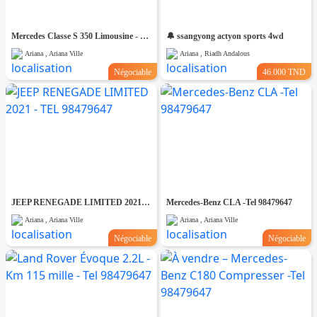
Mercedes Classe S 350 Limousine - Tel 98479647
🔔 ssangyong actyon sports 4wd
Ariana , Ariana Ville
Ariana , Riadh Andalous
Négociable
46.000 TND
JEEP RENEGADE LIMITED 2021 - TEL 98479647
Mercedes-Benz CLA -Tel 98479647
Ariana , Ariana Ville
Ariana , Ariana Ville
Négociable
Négociable