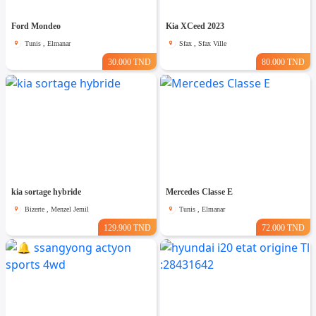
Ford Mondeo
Kia XCeed 2023
Tunis , Elmanar
Sfax , Sfax Ville
30.000 TND
80.000 TND
kia sortage hybride
Mercedes Classe E
Bizerte , Menzel Jemil
Tunis , Elmanar
129.900 TND
72.000 TND