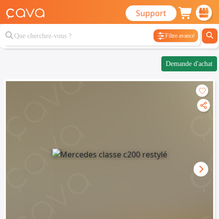
Support
Filtre avancé
Demande d'achat