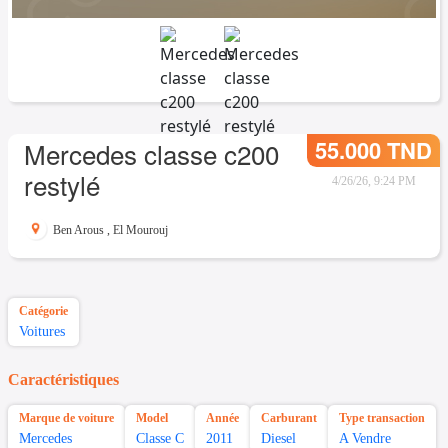
55.000 TND
Mercedes classe c200
restylé
4/26/26, 9:24 PM
Ben Arous
,
El Mourouj
Catégorie
Voitures
Caractéristiques
Marque de voiture
Model
Année
Carburant
Type transaction
Mercedes
Classe C
2011
Diesel
A Vendre