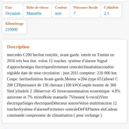
Etat
Boîte de vitesse
Couleur
Puissance fiscale
Cylindrée
Occasion
Manuelle
noir
7
2.1
Kilométrage
210000
Description
mercedes C200 berline restylée, avant-garde. entrée en Tunisie en
2016.très bon état. volon 12 touches. système d'alarme Signal
d'approchesièges électriquesfermeture centraleclimatiséeaccoudoir
réglable date de mise circulation : juin 2011 compteur: 210 000 km
Coupe: berlinefinition Avant-garde,Moteur w204 (type 651)diesel C
200 CDIpuissance de 136 chevaux (100 kW)Couple moteur de 360
NmCylindrée 2.1Réservoir 45 litresconsommation economique: 4.8%
autoroute et 7% mixteBoite manuelle 7Vitesses( 6+recul)Vitre
électriqueSièges électriquesDétecteur sonoreVolon multifonction 12
touchesSystème d'alarmeFermeture centraleDeFAPJantes aluCadeau:
commande compresseur de climatisation ( pour rechange )