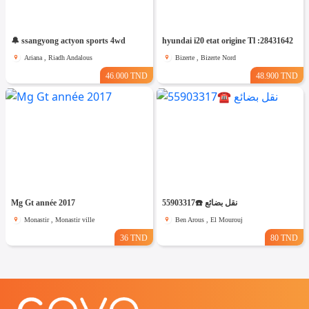
🔔 ssangyong actyon sports 4wd
hyundai i20 etat origine Tl :28431642
Ariana , Riadh Andalous
Bizerte , Bizerte Nord
46.000 TND
48.900 TND
Mg Gt année 2017
نقل بضائع ☎️55903317
Monastir , Monastir ville
Ben Arous , El Mourouj
36 TND
80 TND