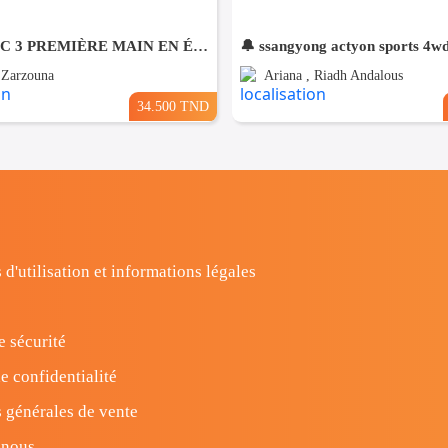
CITROËN C 3 PREMIÈRE MAIN EN ÉTAT NEUF
🔔 ssangyong actyon sports 4w
, Zarzouna
Ariana , Riadh Andalous
34.500 TND
 d'utilisation et informations légales
e sécurité
e confidentialité
 générales de vente
-nous