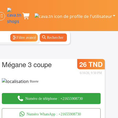
Filtre avancé
Rechercher
Mégane 3 coupe
26 TND
6/16/26, 9:50 PM
Bizerte
Numéro de téléphone :
+21655908730
Numéro WhatsApp :
+21655908730