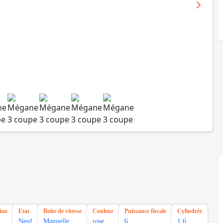
ion
Etat
Boîte de vitesse
Couleur
Puissance fiscale
Cylindrée
Neuf
Manuelle
rose
6
1.6