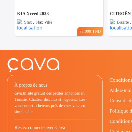
KIA Xceed 2023
Sfax , Sfax Ville
Bizerte 
77.000 TND
Conditions
À propos de nous
Aidez-moi
cava.tn site gratuit des petites annonces en
Tunisie: Chattez, discutez et négociez. Les
Conseils d
vendeurs et acheteurs prés de chez vous en
Politique d
simple clic.
Conditions
Restez connecté avec Cava
Contactez