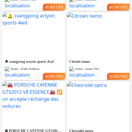
48.900 TND
46.500 TND
🔔 ssangyong actyon sports 4wd
Citroën nemo
Ariana , Riadh Andalous
Ariana , Ariana Ville
46.000 TND
26.000 TND
🚘 PORSCHE CAYENNE GTS2012 V8 ESSENCE🚘 🔁 on accepte l échange des voitures
Chevrolet optra