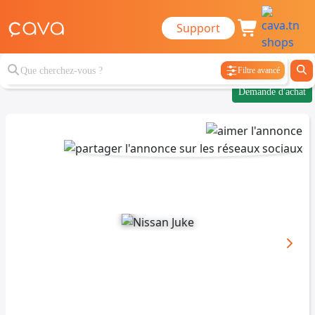
Support
Filtre avancé
Demande d'achat