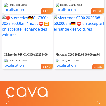
Tunis , Sidi Daoud
Bizerte , Ghar El Melh
1 TND
19 TND
⛔️Mercedes🇩🇪GLC300e 2025 8000km 4matic⛔️ 🔁 on accepte l échange des voitures
Mercedes C200 2020/08 60.000km🇩🇪 ⛔️ on accepte l échange des voitures
Tunis , Sidi Daoud
Tunis , Sidi Daoud
1 TND
1 TND