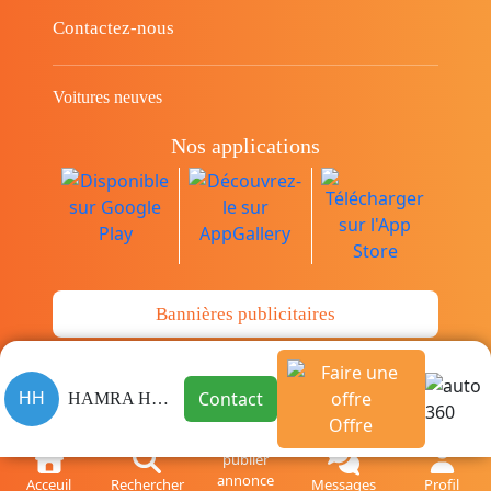
Contactez-nous
Voitures neuves
Nos applications
Bannières publicitaires
© Copyright 2014-2026 Cava.tn Limited Tous
Contact
HH
HAMRA HAYTHEM
les droits sont réservés.
Offre
Acceuil
Rechercher
Messages
Profil