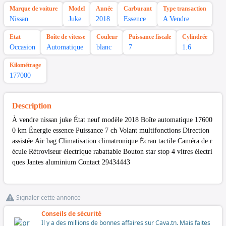
Marque de voiture
Model
Année
Carburant
Type transaction
Nissan
Juke
2018
Essence
A Vendre
Etat
Boîte de vitesse
Couleur
Puissance fiscale
Cylindrée
Occasion
Automatique
blanc
7
1.6
Kilométrage
177000
Description
À vendre nissan juke État neuf modèle 2018 Boîte automatique 17600
0 km Énergie essence Puissance 7 ch Volant multifonctions Direction
assistée Air bag Climatisation climatronique Écran tactile Caméra de r
écule Rétroviseur électrique rabattable Bouton star stop 4 vitres électri
ques Jantes aluminium Contact 29434443
Signaler cette annonce
Conseils de sécurité
Il y a des millions de bonnes affaires sur Cava.tn. Mais faites