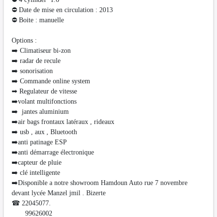
⛔ Date de mise en circulation : 2013
⛔ Boite : manuelle
Options :
➡️ Climatiseur bi-zon
➡️ radar de recule
➡️ sonorisation
➡️ Commande online system
➡ Regulateur de vitesse
➡️volant multifonctions
➡️ jantes aluminium
➡️air bags frontaux latéraux , rideaux
➡️ usb , aux , Bluetooth
➡️anti patinage ESP
➡️anti démarrage électronique
➡️capteur de pluie
➡️ clé intelligente
➡️Disponible a notre showroom Hamdoun Auto rue 7 novembre
devant lycée Manzel jmil . Bizerte
☎ 22045077.
99626002