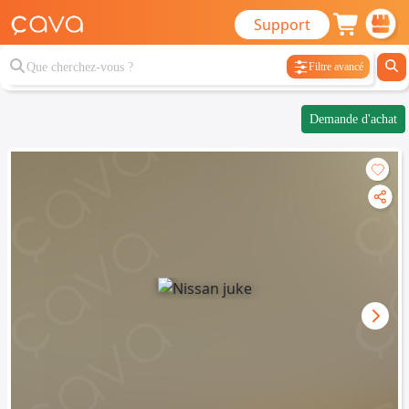
Support
Filtre avancé
Demande d'achat