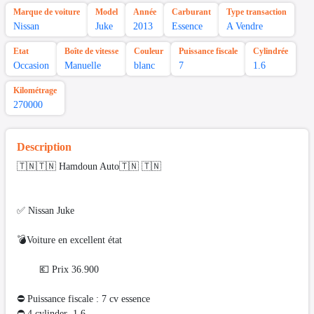
Marque de voiture
Model
Année
Carburant
Type transaction
Nissan
Juke
2013
Essence
A Vendre
Etat
Boîte de vitesse
Couleur
Puissance fiscale
Cylindrée
Occasion
Manuelle
blanc
7
1.6
Kilométrage
270000
Description
🇹🇳🇹🇳 Hamdoun Auto🇹🇳 🇹🇳
✅ Nissan Juke
💣Voiture en excellent état
💶 Prix 36.900
⛔ Puissance fiscale : 7 cv essence
⛔️ 4 cylinder 1.6