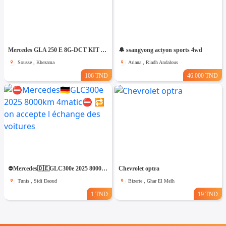
Mercedes GLA 250 E 8G-DCT KIT AMG PACK NIGHT
🔔 ssangyong actyon sports 4wd
Sousse , Khezama
Ariana , Riadh Andalous
106 TND
46.000 TND
⛔️Mercedes🇩🇪GLC300e 2025 8000km 4matic⛔️ 🔁 on accepte l échange des voitures
Chevrolet optra
Tunis , Sidi Daoud
Bizerte , Ghar El Melh
1 TND
19 TND