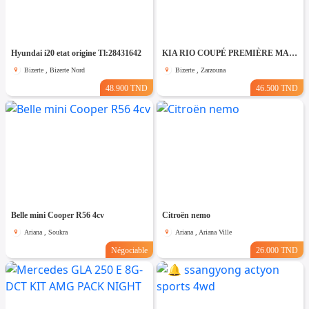
Hyundai i20 etat origine Tl:28431642
KIA RIO COUPÉ PREMIÈRE MAIN TRÈS PROPRE
Bizerte , Bizerte Nord
Bizerte , Zarzouna
48.900 TND
46.500 TND
Belle mini Cooper R56 4cv
Citroën nemo
Ariana , Soukra
Ariana , Ariana Ville
Négociable
26.000 TND