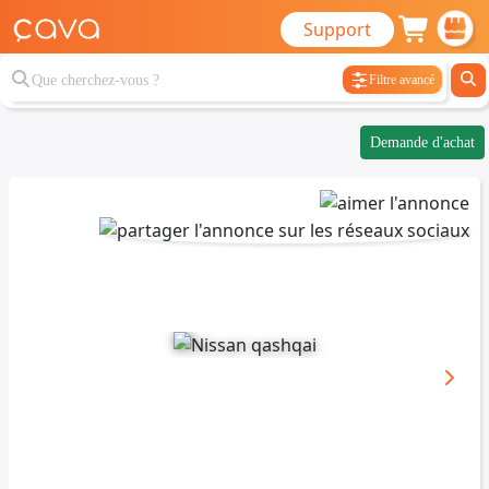
Support
Filtre avancé
Demande d'achat