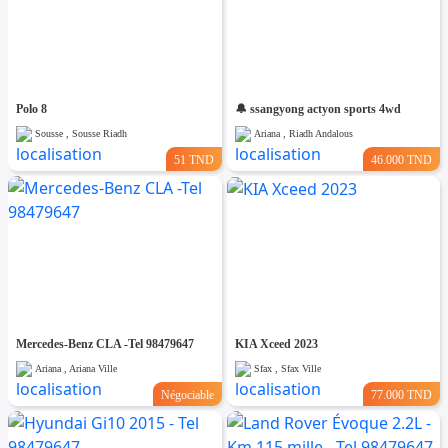
Polo 8
🔔 ssangyong actyon sports 4wd
Sousse , Sousse Riadh
Ariana , Riadh Andalous
51 TND
46.000 TND
Mercedes-Benz CLA -Tel 98479647
KIA Xceed 2023
Ariana , Ariana Ville
Sfax , Sfax Ville
Négociable
77.000 TND