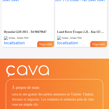
Hyundai Gi10 2015 - Tel 98479647
Land Rover Évoque 2.2L - Km 115 mille - Tel 98479647
Ariana , Ariana Ville
Ariana , Ariana Ville
Négociable
Négociable
À propos de nous
cava.tn site gratuit des petites annonces en Tunisie: Chattez,
discutez et négociez. Les vendeurs et acheteurs prés de chez
vous en simple clic.