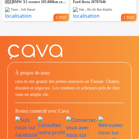
🇧🇪BMW X1 essence 105.000km certifiées🇩🇪 1ere main / entretien chez BMW charguia
Ford fiesta 20707646
Tunis , Sidi Daoud
Sfax , Bir Ali Ben Khalifa
1 TND
1 TND
À propos de nous
cava.tn site gratuit des petites annonces en Tunisie: Chattez,
discutez et négociez. Les vendeurs et acheteurs prés de chez
vous en simple clic.
Restez connecté avec Cava