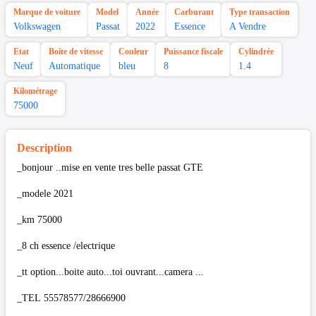
Marque de voiture
Model
Année
Carburant
Type transaction
Volkswagen
Passat
2022
Essence
A Vendre
Etat
Boîte de vitesse
Couleur
Puissance fiscale
Cylindrée
Neuf
Automatique
bleu
8
1.4
Kilométrage
75000
Description
_bonjour ..mise en vente tres belle passat GTE
_modele 2021
_km 75000
_8 ch essence /electrique
_tt option...boite auto...toi ouvrant...camera ...
_TEL 55578577/28666900