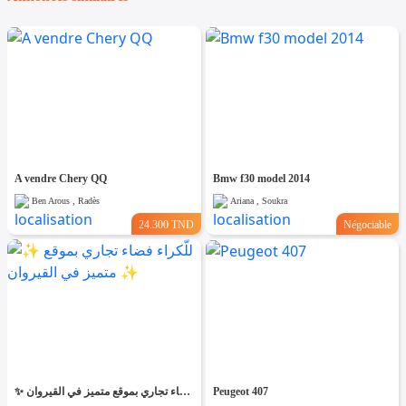
A vendre Chery QQ
Bmw f30 model 2014
Ben Arous , Radès
Ariana , Soukra
24.300 TND
Négociable
✨ للّكراء فضاء تجاري بموقع متميز في القيروان ✨
Peugeot 407