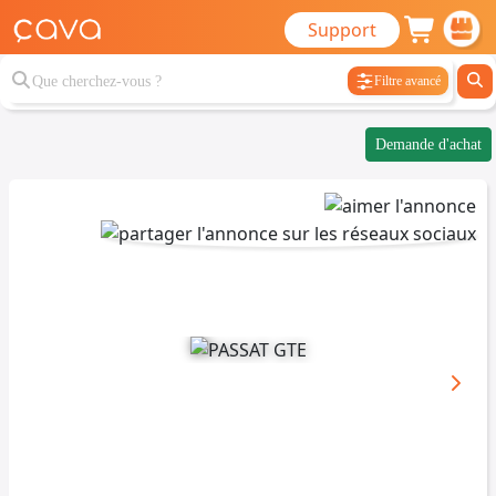
Support
Filtre avancé
Demande d'achat