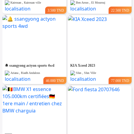
Kairouan , Kairouan ville
Ben Arous , El Mourouj
3.500 TND
22.500 TND
🔔 ssangyong actyon sports 4wd
KIA Xceed 2023
Ariana , Riadh Andalous
Sfax , Sfax Ville
46.000 TND
77.000 TND