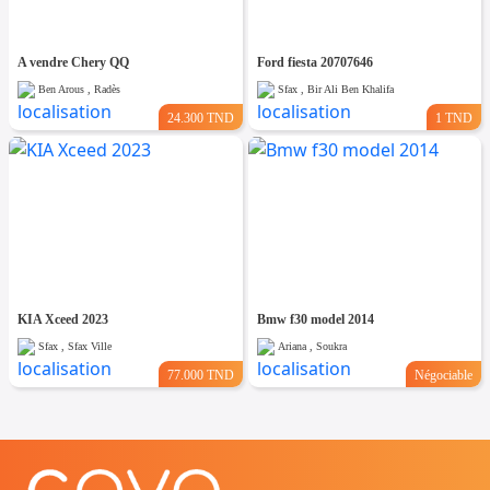
A vendre Chery QQ
Ford fiesta 20707646
Ben Arous , Radès
Sfax , Bir Ali Ben Khalifa
24.300 TND
1 TND
KIA Xceed 2023
Bmw f30 model 2014
Sfax , Sfax Ville
Ariana , Soukra
77.000 TND
Négociable