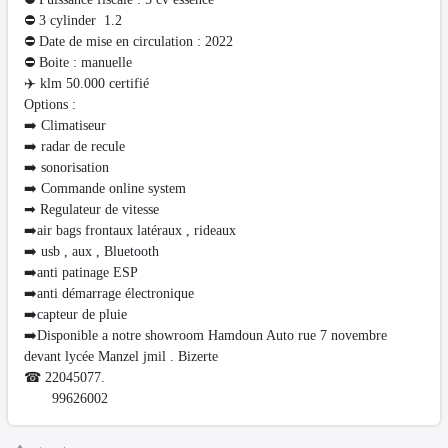
⛔️ 3 cylinder 1.2
⛔ Date de mise en circulation : 2022
⛔ Boite : manuelle
✈️ klm 50.000 certifié
Options :
➡️ Climatiseur
➡️ radar de recule
➡️ sonorisation
➡️ Commande online system
➡ Regulateur de vitesse
➡️air bags frontaux latéraux , rideaux
➡️ usb , aux , Bluetooth
➡️anti patinage ESP
➡️anti démarrage électronique
➡️capteur de pluie
➡️Disponible a notre showroom Hamdoun Auto rue 7 novembre
devant lycée Manzel jmil . Bizerte
☎ 22045077.
99626002