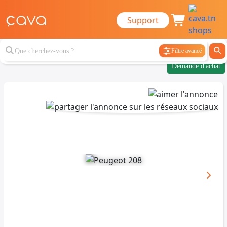
Support
Filtre avancé
Demande d'achat