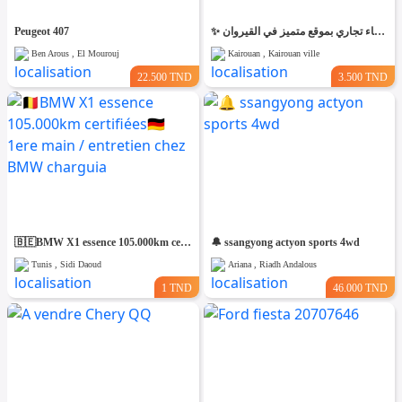
Peugeot 407
✨ للّكراء فضاء تجاري بموقع متميز في القيروان ✨
Ben Arous , El Mourouj
Kairouan , Kairouan ville
22.500 TND
3.500 TND
🇧🇪BMW X1 essence 105.000km certifiées🇩🇪 1ere main / entretien chez BMW charguia
🔔 ssangyong actyon sports 4wd
Tunis , Sidi Daoud
Ariana , Riadh Andalous
1 TND
46.000 TND