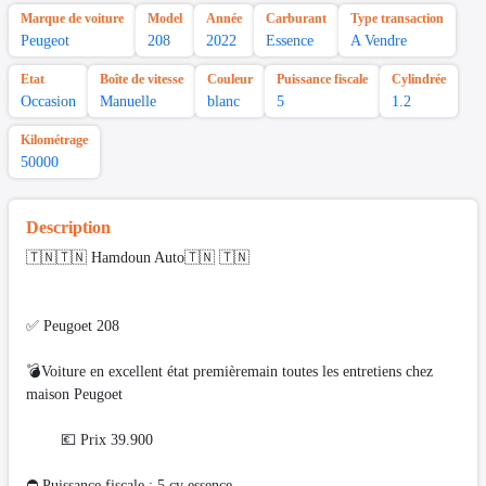
Marque de voiture
Model
Année
Carburant
Type transaction
Peugeot
208
2022
Essence
A Vendre
Etat
Boîte de vitesse
Couleur
Puissance fiscale
Cylindrée
Occasion
Manuelle
blanc
5
1.2
Kilométrage
50000
Description
🇹🇳🇹🇳 Hamdoun Auto🇹🇳 🇹🇳
✅ Peugoet 208
💣Voiture en excellent état premièremain toutes les entretiens chez
maison Peugoet
💶 Prix 39.900
⛔ Puissance fiscale : 5 cv essence