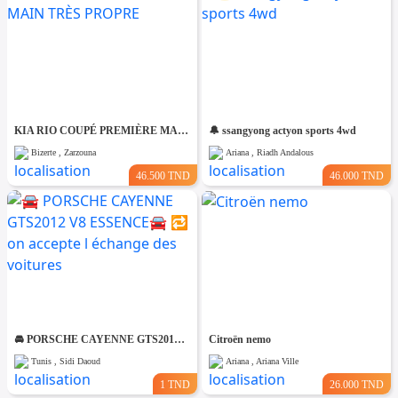
KIA RIO COUPÉ PREMIÈRE MAIN TRÈS PROPRE
🔔 ssangyong actyon sports 4wd
Bizerte , Zarzouna
Ariana , Riadh Andalous
46.500 TND
46.000 TND
🚘 PORSCHE CAYENNE GTS2012 V8 ESSENCE🚘 🔁 on accepte l échange des voitures
Citroën nemo
Tunis , Sidi Daoud
Ariana , Ariana Ville
1 TND
26.000 TND