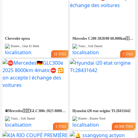
Chevrolet optra
Mercedes C200 2020/08 60.000km🇩🇪 ⛔️ on accepte l échange des voitures
Bizerte , Ghar El Melh
Tunis , Sidi Daoud
19 TND
1 TND
⛔️Mercedes🇩🇪GLC300e 2025 8000km 4matic⛔️ 🔁 on accepte l échange des voitures
Hyundai i20 etat origine Tl:28431642
Tunis , Sidi Daoud
Bizerte , Bizerte Nord
1 TND
48.900 TND