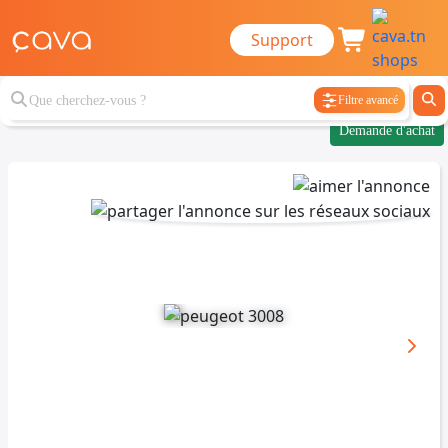
Support
Filtre avancé
Demande d'achat