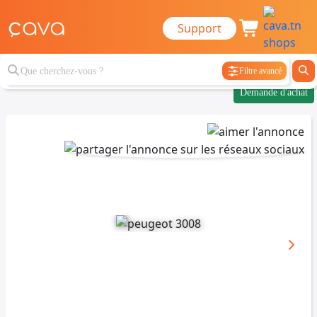
Support
Filtre avancé
Demande d'achat