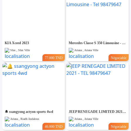
KIA Xceed 2023
Mercedes Classe S 350 Limousine - Tel 98479647
Sfax , Sfax Ville
Ariana , Ariana Ville
77.000 TND
Négociable
🔔 ssangyong actyon sports 4wd
JEEP RENEGADE LIMITED 2021 - TEL 98479647
Ariana , Riadh Andalous
Ariana , Ariana Ville
46.000 TND
Négociable