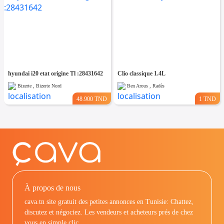
hyundai i20 etat origine Tl :28431642
Clio classique 1.4L
Bizerte , Bizerte Nord
Ben Arous , Radès
48.900 TND
1 TND
À propos de nous
cava.tn site gratuit des petites annonces en Tunisie: Chattez,
discutez et négociez. Les vendeurs et acheteurs prés de chez
vous en simple clic.