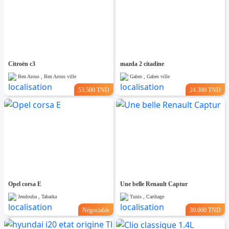
Citroën c3
mazda 2 citadine
Ben Arous , Ben Arous ville
Gabes , Gabes ville
53.500 TND
24.300 TND
Opel corsa E
Une belle Renault Captur
Jendouba , Tabarka
Tunis , Carthage
Négociable
39.000 TND