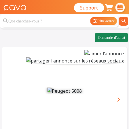
Support
Filtre avancé
Demande d'achat