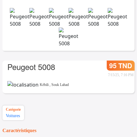
95 TND
Peugeot 5008
7/15/25, 7:16 PM
Kébili
,
Souk Lahad
Catégorie
Voitures
Caractéristiques