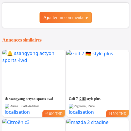
Ajouter un commentaire
Annonces similaires
🔔 ssangyong actyon sports 4wd
Golf 7 🇩🇪 style plus
Ariana , Riadh Andalous
Zaghouan , Zriba
46.000 TND
44.500 TND