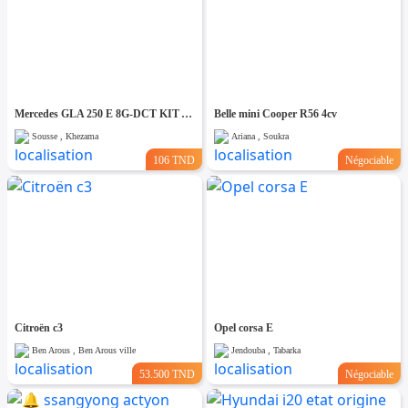
Mercedes GLA 250 E 8G-DCT KIT AMG PACK NIGHT
Belle mini Cooper R56 4cv
Sousse , Khezama
Ariana , Soukra
106 TND
Négociable
Citroën c3
Opel corsa E
Ben Arous , Ben Arous ville
Jendouba , Tabarka
53.500 TND
Négociable