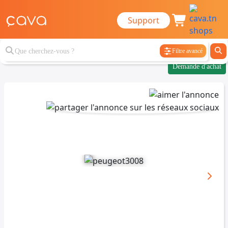
Support
Filtre avancé
Demande d'achat