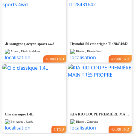
🔔 ssangyong actyon sports 4wd
Hyundai i20 etat origine Tl :28431642
Ariana , Riadh Andalous
Bizerte , Bizerte Nord
46.000 TND
48.900 TND
Clio classique 1.4L
KIA RIO COUPÉ PREMIÈRE MAIN TRÈS PROPRE
Ben Arous , Radès
Bizerte , Zarzouna
1 TND
46.500 TND