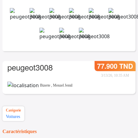
77.900 TND
peugeot3008
3/13/26, 10:35 AM
Bizerte
,
Menzel Jemil
Catégorie
Voitures
Caractéristiques