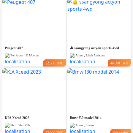
Peugeot 407
🔔 ssangyong actyon sports 4wd
Ben Arous , El Mourouj
Ariana , Riadh Andalous
22.500 TND
46.000 TND
KIA Xceed 2023
Bmw f30 model 2014
Sfax , Sfax Ville
Ariana , Soukra
77.000 TND
Négociable