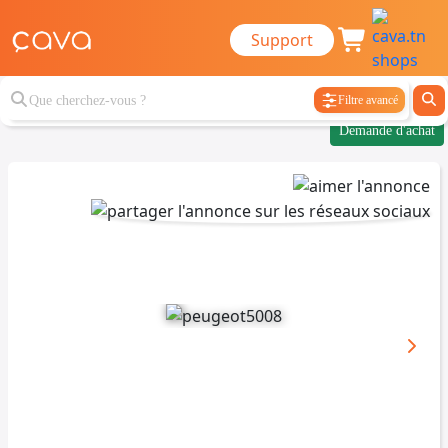
Support
Filtre avancé
Demande d'achat