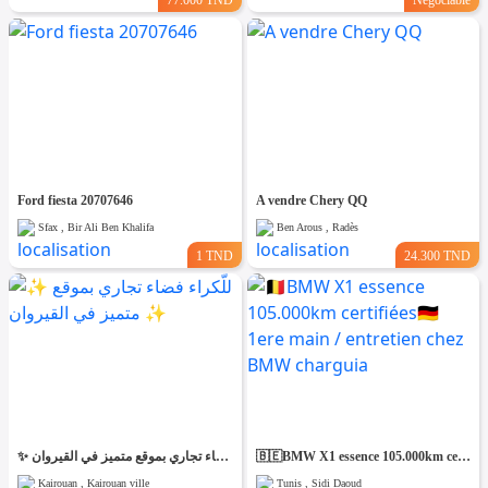
Ford fiesta 20707646
A vendre Chery QQ
Sfax , Bir Ali Ben Khalifa
Ben Arous , Radès
1 TND
24.300 TND
✨ للّكراء فضاء تجاري بموقع متميز في القيروان ✨
🇧🇪BMW X1 essence 105.000km certifiées🇩🇪 1ere main / entretien chez BMW charguia
Kairouan , Kairouan ville
Tunis , Sidi Daoud