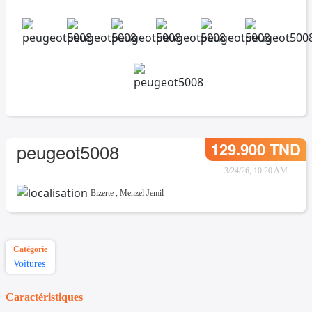
129.900 TND
peugeot5008
3/24/26, 10:20 AM
Bizerte
,
Menzel Jemil
Catégorie
Voitures
Caractéristiques