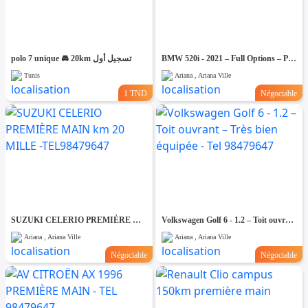
polo 7 unique 🚘 20km تسجيل أول
BMW 520i - 2021 – Full Options – Pack luxe & Performance
Tunis
Ariana , Ariana Ville
1 TND
Négociable
SUZUKI CELERIO PREMIÈRE MAIN km 20 MILLE -TEL98479647
Volkswagen Golf 6 - 1.2 – Toit ouvrant – Très bien équipée - Tel 98479647
Ariana , Ariana Ville
Ariana , Ariana Ville
Négociable
Négociable