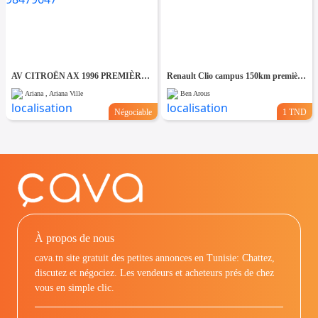
AV CITROËN AX 1996 PREMIÈRE MAIN - TEL 98479647
Renault Clio campus 150km première main
Ariana , Ariana Ville
Ben Arous
Négociable
1 TND
À propos de nous
cava.tn site gratuit des petites annonces en Tunisie: Chattez,
discutez et négociez. Les vendeurs et acheteurs prés de chez
vous en simple clic.