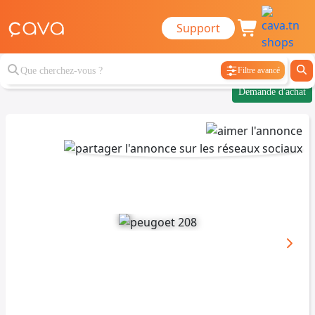
Support
Filtre avancé
Demande d'achat