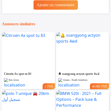
Ajouter un commentaire
Annonces similaires
Citroën Ax spot tu 83
🔔 ssangyong actyon sports 4wd
Ben Arous
Ariana , Riadh Andalous
1 TND
46.000 TND