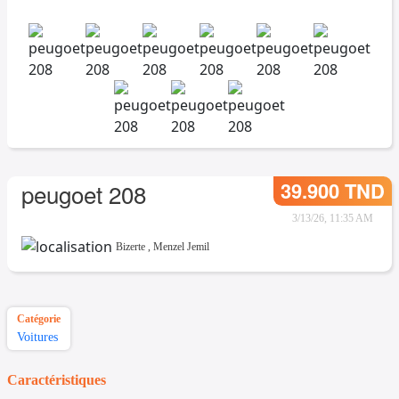
39.900 TND
peugoet 208
3/13/26, 11:35 AM
Bizerte
,
Menzel Jemil
Catégorie
Voitures
Caractéristiques