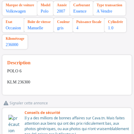
Marque de voiture
Model
Année
Carburant
Type transaction
Volkswagen
Polo
2007
Essence
A Vendre
Etat
Boîte de vitesse
Couleur
Puissance fiscale
Cylindrée
Occasion
Manuelle
gris
4
1.0
Kilométrage
236000
Description
POLO 6
KLM 236300
Signaler cette annonce
Conseils de sécurité
Il y a des millions de bonnes affaires sur Cava.tn. Mais faites
attention aux biens qui ont des prix ridiculement bas, aux
photos génériques, ou aux photos qui n'ont vraisemblablement