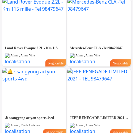
Land Rover Évoque 2.2L - Km 115 mille - Tel 98479647
Mercedes-Benz CLA -Tel 98479647
Ariana , Ariana Ville
Ariana , Ariana Ville
Négociable
Négociable
🔔 ssangyong actyon sports 4wd
JEEP RENEGADE LIMITED 2021 - TEL 98479647
Ariana , Riadh Andalous
Ariana , Ariana Ville
46.000 TND
Négociable