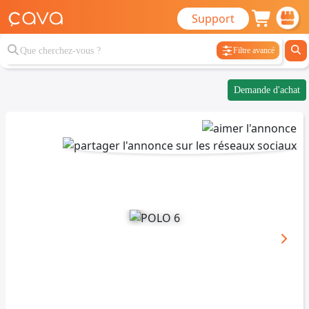
Support
Filtre avancé
Demande d'achat