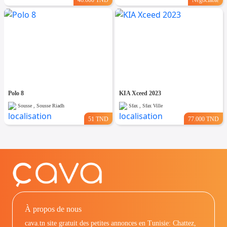
Polo 8
KIA Xceed 2023
Sousse , Sousse Riadh
Sfax , Sfax Ville
51 TND
77.000 TND
À propos de nous
cava.tn site gratuit des petites annonces en Tunisie: Chattez,