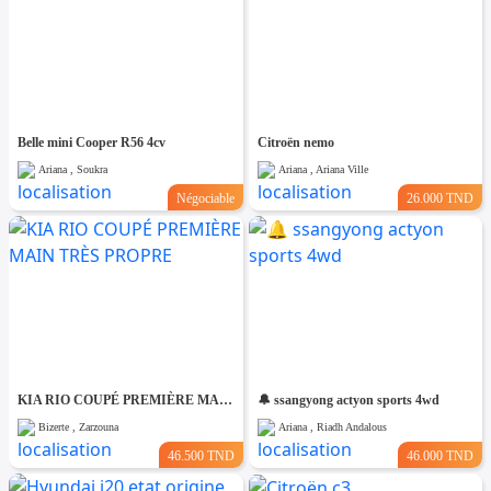
Belle mini Cooper R56 4cv
Citroën nemo
Ariana , Soukra
Ariana , Ariana Ville
Négociable
26.000 TND
KIA RIO COUPÉ PREMIÈRE MAIN TRÈS PROPRE
🔔 ssangyong actyon sports 4wd
Bizerte , Zarzouna
Ariana , Riadh Andalous
46.500 TND
46.000 TND