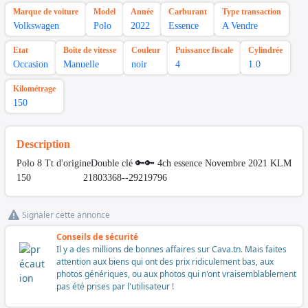
Marque de voiture
Model
Année
Carburant
Type transaction
Volkswagen
Polo
2022
Essence
A Vendre
Etat
Boîte de vitesse
Couleur
Puissance fiscale
Cylindrée
Occasion
Manuelle
noir
4
1.0
Kilométrage
150
Description
Polo 8 Tt d'origineDouble clé 🔑🔑 4ch essence Novembre 2021 KLM
150 21803368--29219796
Signaler cette annonce
Conseils de sécurité
Il y a des millions de bonnes affaires sur Cava.tn. Mais faites
attention aux biens qui ont des prix ridiculement bas, aux
photos génériques, ou aux photos qui n'ont vraisemblablement
pas été prises par l'utilisateur !