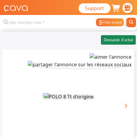
Support
Filtre avancé
Demande d'achat