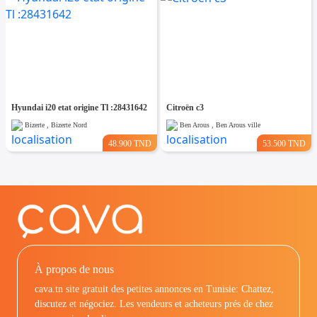
Hyundai i20 etat origine Tl :28431642
Citroën c3
Bizerte , Bizerte Nord
Ben Arous , Ben Arous ville
48.900 TND
53.500 TND
À propos de nous
cava.tn site gratuit des petites annonces en Tunisie: Chattez,
discutez et négociez. Les vendeurs et acheteurs prés de chez