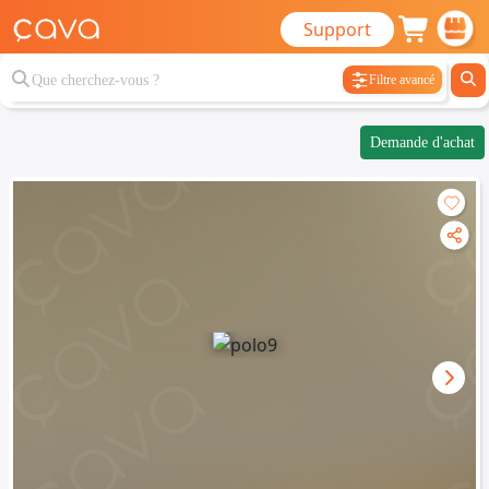
Support
Filtre avancé
Demande d'achat