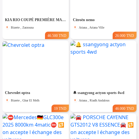
KIA RIO COUPÉ PREMIÈRE MAIN TRÈS PROPRE
Citroën nemo
Bizerte , Zarzouna
Ariana , Ariana Ville
46.500 TND
26.000 TND
Chevrolet optra
🔔 ssangyong actyon sports 4wd
Bizerte , Ghar El Melh
Ariana , Riadh Andalous
19 TND
46.000 TND