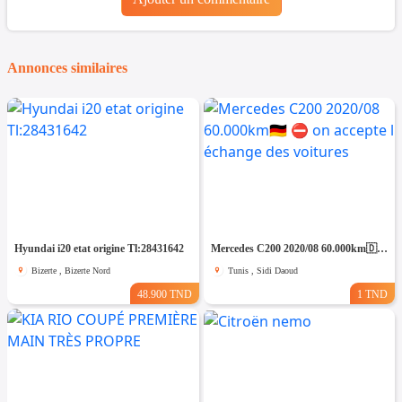
Annonces similaires
Hyundai i20 etat origine Tl:28431642
Mercedes C200 2020/08 60.000km🇩🇪 ⛔️ on accepte l échange des voitures
Bizerte , Bizerte Nord
Tunis , Sidi Daoud
48.900 TND
1 TND