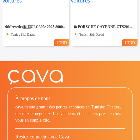
⛔️Mercedes🇩🇪GLC300e 2025 8000km 4matic⛔️ 🔁 on accepte l échange des voitures
🚘 PORSCHE CAYENNE GTS2012 V8 ESSENCE🚘 🔁 on accepte l échange des voitures
Tunis , Sidi Daoud
Tunis , Sidi Daoud
1 TND
1 TND
À propos de nous
cava.tn site gratuit des petites annonces en Tunisie: Chattez,
discutez et négociez. Les vendeurs et acheteurs prés de chez
vous en simple clic.
Restez connecté avec Cava