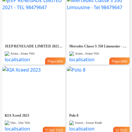
JEEP RENEGADE LIMITED 2021 - TEL 98479647
Mercedes Classe S 350 Limousine - Tel 98479647
Ariana , Ariana Ville
Ariana , Ariana Ville
Négociable
Négociable
KIA Xceed 2023
Polo 8
Sfax , Sfax Ville
Sousse , Sousse Riadh
77.000 TND
51 TND