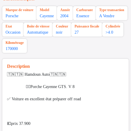
Marque de voiture
Model
Année
Carburant
Type transaction
Porsche
Cayenne
2004
Essence
A Vendre
Etat
Boîte de vitesse
Couleur
Puissance fiscale
Cylindrée
Occasion
Automatique
noir
27
>4.0
Kilométrage
170000
Description
🇹🇳🇹🇳 Hamdoun Auto🇹🇳🇹🇳
❤️‍🔥Porche Cayenne GTS. V 8
✅ Voiture en excellent état préparer off road
💶prix 37.900