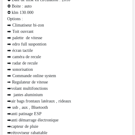
⛔ Boite : auto
⛔️ klm 130.000
Options :
➡️ Climatiseur bi-zon
➡️ Toit ouvrant
➡️ palette de vitesse
➡️ edro full suspontion
➡️ écran tactile
➡️ caméra de recule
➡️ radar de recule
➡️ sonorisation
➡️ Commande online system
➡ Regulateur de vitesse
➡️volant multifonctions
➡️ jantes aluminium
➡️air bags frontaux latéraux , rideaux
➡️ usb , aux , Bluetooth
➡️anti patinage ESP
➡️anti démarrage électronique
➡️capteur de pluie
➡️rétroviseur rabattable