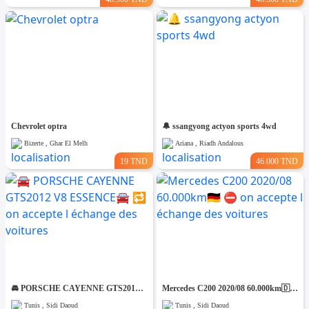
Chevrolet optra
🔔 ssangyong actyon sports 4wd
Bizerte , Ghar El Melh
Ariana , Riadh Andalous
19 TND
46.000 TND
🚘 PORSCHE CAYENNE GTS2012 V8 ESSENCE🚘 🔁 on accepte l échange des voitures
Mercedes C200 2020/08 60.000km🇩🇪 ⛔️ on accepte l échange des voitures
Tunis , Sidi Daoud
Tunis , Sidi Daoud