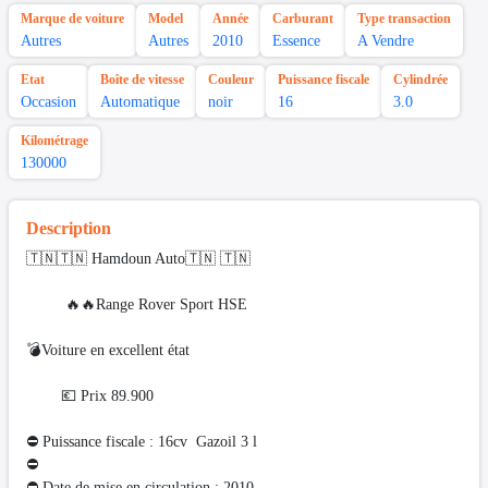
Marque de voiture
Model
Année
Carburant
Type transaction
Autres
Autres
2010
Essence
A Vendre
Etat
Boîte de vitesse
Couleur
Puissance fiscale
Cylindrée
Occasion
Automatique
noir
16
3.0
Kilométrage
130000
Description
🇹🇳🇹🇳 Hamdoun Auto🇹🇳 🇹🇳
🔥🔥Range Rover Sport HSE
💣Voiture en excellent état
💶 Prix 89.900
⛔ Puissance fiscale : 16cv Gazoil 3 l
⛔️
⛔ Date de mise en circulation : 2010