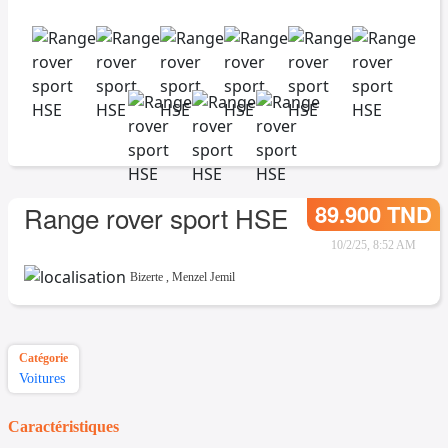
89.900 TND
Range rover sport HSE
10/2/25, 8:52 AM
Bizerte
,
Menzel Jemil
Catégorie
Voitures
Caractéristiques