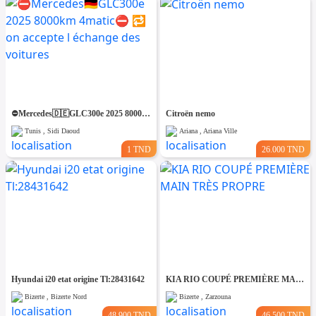
⛔️Mercedes🇩🇪GLC300e 2025 8000km 4matic⛔️ 🔁 on accepte l échange des voitures
Citroën nemo
Tunis , Sidi Daoud
Ariana , Ariana Ville
1 TND
26.000 TND
Hyundai i20 etat origine Tl:28431642
KIA RIO COUPÉ PREMIÈRE MAIN TRÈS PROPRE
Bizerte , Bizerte Nord
Bizerte , Zarzouna
48.900 TND
46.500 TND