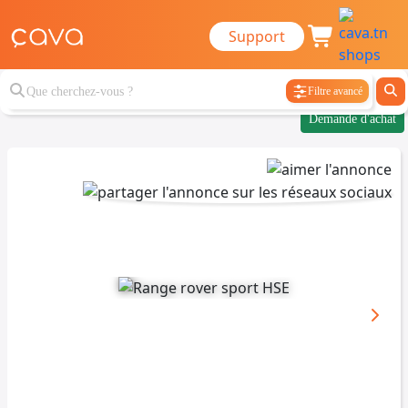
Support
Filtre avancé
Demande d'achat