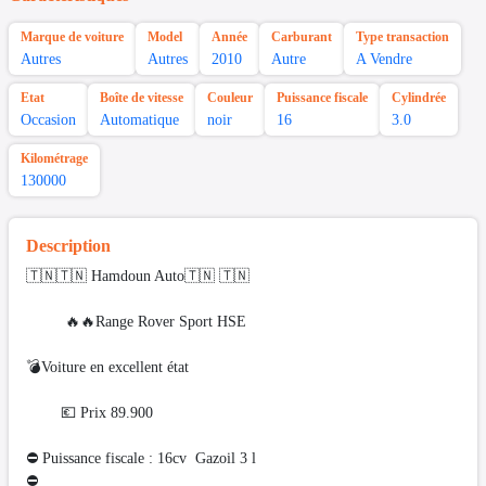
Marque de voiture
Model
Année
Carburant
Type transaction
Autres
Autres
2010
Autre
A Vendre
Etat
Boîte de vitesse
Couleur
Puissance fiscale
Cylindrée
Occasion
Automatique
noir
16
3.0
Kilométrage
130000
Description
🇹🇳🇹🇳 Hamdoun Auto🇹🇳 🇹🇳
🔥🔥Range Rover Sport HSE
💣Voiture en excellent état
💶 Prix 89.900
⛔ Puissance fiscale : 16cv Gazoil 3 l
⛔️