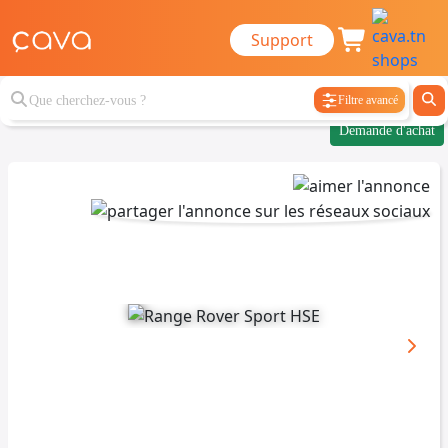
Support
Filtre avancé
Demande d'achat