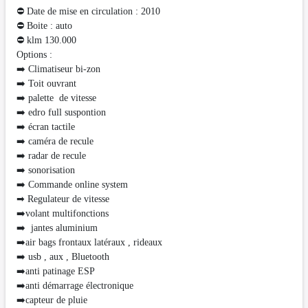
⛔ Date de mise en circulation : 2010
⛔ Boite : auto
⛔️ klm 130.000
Options :
➡️ Climatiseur bi-zon
➡️ Toit ouvrant
➡️ palette de vitesse
➡️ edro full suspontion
➡️ écran tactile
➡️ caméra de recule
➡️ radar de recule
➡️ sonorisation
➡️ Commande online system
➡ Regulateur de vitesse
➡️volant multifonctions
➡️ jantes aluminium
➡️air bags frontaux latéraux , rideaux
➡️ usb , aux , Bluetooth
➡️anti patinage ESP
➡️anti démarrage électronique
➡️capteur de pluie