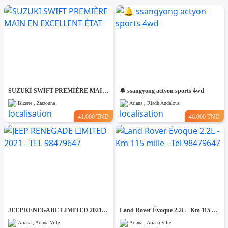
SUZUKI SWIFT PREMIÈRE MAIN EN EXCELLENT ÉTAT
🔔 ssangyong actyon sports 4wd
Bizerte , Zarzouna
Ariana , Riadh Andalous
41.000 TND
46.000 TND
JEEP RENEGADE LIMITED 2021 - TEL 98479647
Land Rover Évoque 2.2L - Km 115 mille - Tel 98479647
Ariana , Ariana Ville
Ariana , Ariana Ville