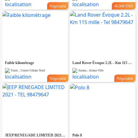
Négociable
46.000 TND
Faible kilométrage
Land Rover Évoque 2.2L - Km 115 mille - Tel 98479647
Tunis , Centre Urbain Nord
Ariana , Ariana Ville
Négociable
Négociable
JEEP RENEGADE LIMITED 2021 - TEL 98479647
Polo 8