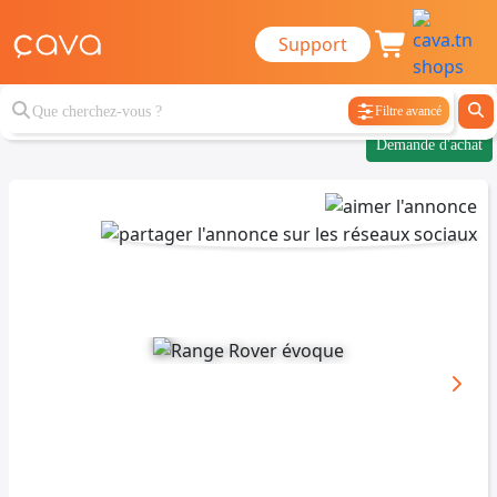
Support
Filtre avancé
Demande d'achat