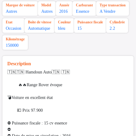
Marque de voiture
Model
Année
Carburant
Type transaction
Autres
Autres
2016
Essence
A Vendre
Etat
Boîte de vitesse
Couleur
Puissance fiscale
Cylindrée
Occasion
Automatique
bleu
15
2.2
Kilométrage
150000
Description
🇹🇳🇹🇳 Hamdoun Auto🇹🇳 🇹🇳
🔥🔥Range Rover évoque
💣Voiture en excellent état
💶 Prix 97.900
⛔ Puissance fiscale : 15 cv essence
⛔️
⛔ Date de mise en circulation : 2016