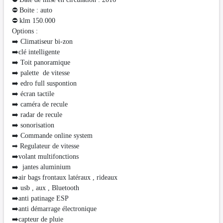
⛔ Boite : auto
⛔️ klm 150.000
Options :
➡️ Climatiseur bi-zon
➡️clé intelligente
➡️ Toit panoramique
➡️ palette de vitesse
➡️ edro full suspontion
➡️ écran tactile
➡️ caméra de recule
➡️ radar de recule
➡️ sonorisation
➡️ Commande online system
➡ Regulateur de vitesse
➡️volant multifonctions
➡️ jantes aluminium
➡️air bags frontaux latéraux , rideaux
➡️ usb , aux , Bluetooth
➡️anti patinage ESP
➡️anti démarrage électronique
➡️capteur de pluie