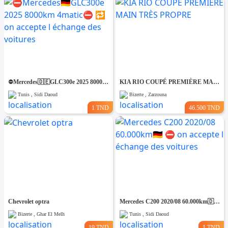
⛔️Mercedes🇩🇪GLC300e 2025 8000km 4matic⛔️ 🔁 on accepte l échange des voitures
KIA RIO COUPÉ PREMIÈRE MAIN TRÈS PROPRE
Tunis , Sidi Daoud
Bizerte , Zarzouna
1 TND
46.500 TND
Chevrolet optra
Mercedes C200 2020/08 60.000km🇩🇪 ⛔️ on accepte l échange des voitures
Bizerte , Ghar El Melh
Tunis , Sidi Daoud
19 TND
1 TND