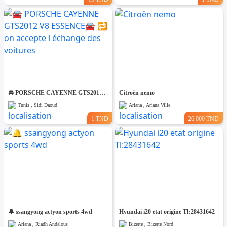
🚘 PORSCHE CAYENNE GTS2012 V8 ESSENCE🚘 🔁 on accepte l échange des voitures
Citroën nemo
Tunis , Sidi Daoud
Ariana , Ariana Ville
1 TND
26.000 TND
🔔 ssangyong actyon sports 4wd
Hyundai i20 etat origine Tl:28431642
Ariana , Riadh Andalous
Bizerte , Bizerte Nord