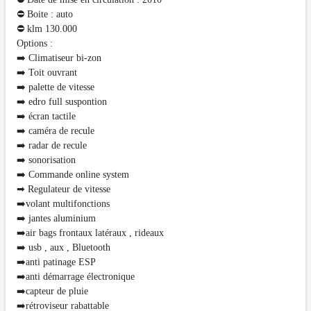
⛔ Boite : auto
⛔️ klm 130.000
Options :
➡️ Climatiseur bi-zon
➡️ Toit ouvrant
➡️ palette de vitesse
➡️ edro full suspontion
➡️ écran tactile
➡️ caméra de recule
➡️ radar de recule
➡️ sonorisation
➡️ Commande online system
➡ Regulateur de vitesse
➡️volant multifonctions
➡️ jantes aluminium
➡️air bags frontaux latéraux , rideaux
➡️ usb , aux , Bluetooth
➡️anti patinage ESP
➡️anti démarrage électronique
➡️capteur de pluie
➡️rétroviseur rabattable