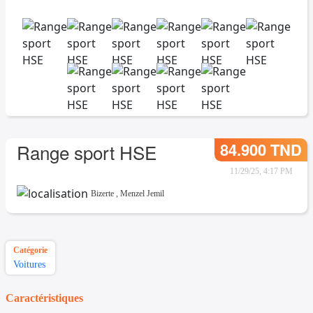
84.900 TND
Range sport HSE
11/29/25, 4:17 PM
Bizerte
,
Menzel Jemil
Catégorie
Voitures
Caractéristiques