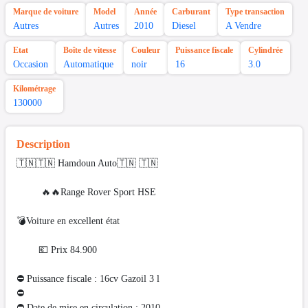
Marque de voiture
Model
Année
Carburant
Type transaction
Autres
Autres
2010
Diesel
A Vendre
Etat
Boîte de vitesse
Couleur
Puissance fiscale
Cylindrée
Occasion
Automatique
noir
16
3.0
Kilométrage
130000
Description
🇹🇳🇹🇳 Hamdoun Auto🇹🇳 🇹🇳
🔥🔥Range Rover Sport HSE
💣Voiture en excellent état
💶 Prix 84.900
⛔ Puissance fiscale : 16cv Gazoil 3 l
⛔️
⛔ Date de mise en circulation : 2010