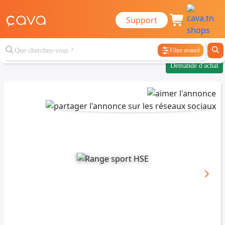
Support
Filtre avancé
Demande d'achat