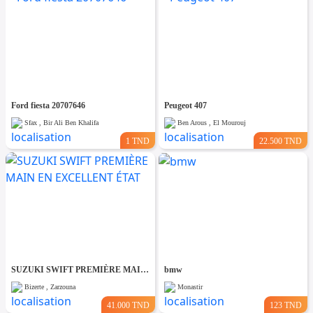
Ford fiesta 20707646
Peugeot 407
Sfax , Bir Ali Ben Khalifa
Ben Arous , El Mourouj
1 TND
22.500 TND
SUZUKI SWIFT PREMIÈRE MAIN EN EXCELLENT ÉTAT
bmw
Bizerte , Zarzouna
Monastir
41.000 TND
123 TND