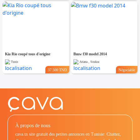
Kia Rio coupé tous d'origine
Bmw f30 model 2014
Tunis
Ariana , Soukra
37.500 TND
Négociable
À propos de nous
cava.tn site gratuit des petites annonces en Tunisie: Chattez,