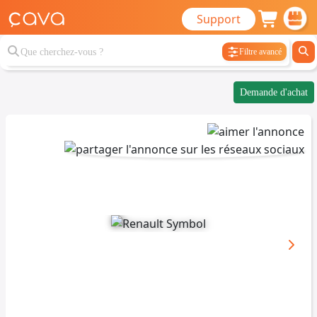
Support
Filtre avancé
Demande d'achat