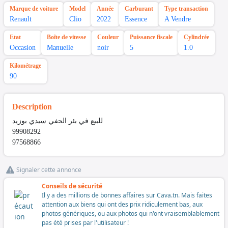
Marque de voiture
Model
Année
Carburant
Type transaction
Renault
Clio
2022
Essence
A Vendre
Etat
Boîte de vitesse
Couleur
Puissance fiscale
Cylindrée
Occasion
Manuelle
noir
5
1.0
Kilométrage
90
Description
للبيع في بئر الحفي سيدي بوزيد
99908292
97568866
Signaler cette annonce
Conseils de sécurité
Il y a des millions de bonnes affaires sur Cava.tn. Mais faites
attention aux biens qui ont des prix ridiculement bas, aux
photos génériques, ou aux photos qui n'ont vraisemblablement
pas été prises par l'utilisateur !