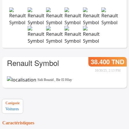
38.400 TND
Renault Symbol
10/30/25, 2:13 PM
Sidi Bouzid
,
Bir El Hfay
Catégorie
Voitures
Caractéristiques