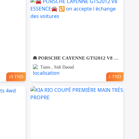
🚘 PORSCHE CAYENNE GTS2012 V8 ESSENCE🚘 🔁 on accepte l échange des voitures
Tunis , Sidi Daoud
19 TND
1 TND