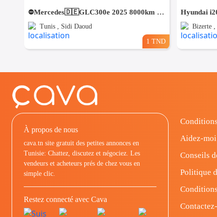
⛔️Mercedes🇩🇪GLC300e 2025 8000km 4matic⛔️ 🔁 on accepte l échange des voitures
Hyundai i20
Tunis , Sidi Daoud
Bizerte ,
1 TND
Conditions
À propos de nous
Aidez-moi
cava.tn site gratuit des petites annonces en
Tunisie: Chattez, discutez et négociez. Les
Conseils d
vendeurs et acheteurs prés de chez vous en
Politique d
simple clic.
Conditions
Restez connecté avec Cava
Contactez