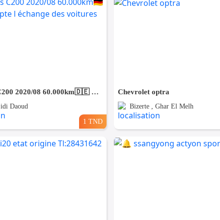
Mercedes C200 2020/08 60.000km🇩🇪 ⛔️ on accepte l échange des voitures
Chevrolet optra
Sidi Daoud
Bizerte , Ghar El Melh
1 TND