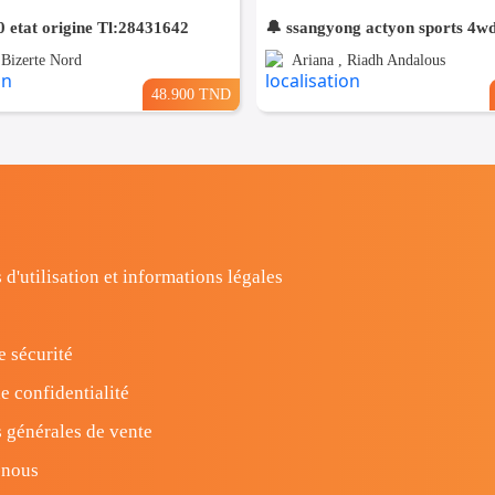
 etat origine Tl:28431642
🔔 ssangyong actyon sports 4w
 Bizerte Nord
Ariana , Riadh Andalous
48.900 TND
 d'utilisation et informations légales
e sécurité
e confidentialité
 générales de vente
-nous