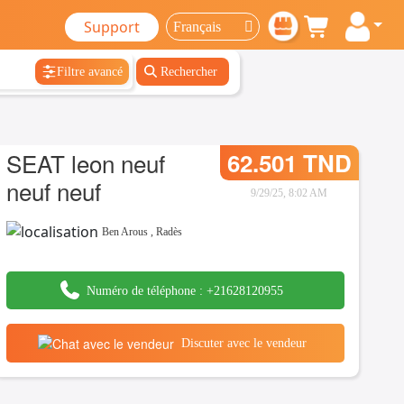
Support
Filtre avancé
Rechercher
SEAT leon neuf
62.501 TND
neuf neuf
9/29/25, 8:02 AM
Ben Arous
,
Radès
Numéro de téléphone :
+21628120955
Discuter avec le vendeur