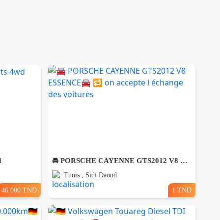
d
🚘 PORSCHE CAYENNE GTS2012 V8 ESSENCE🚘 🔁 on accepte l échange des voitures
Tunis , Sidi Daoud
46.000 TND
1 TND