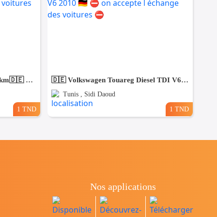
Mercedes C200 2020/08 60.000km🇩🇪 ⛔️ on accepte l échange des voitures
🇩🇪 Volkswagen Touareg Diesel TDI V6 2010 🇩🇪 ⛔️ on accepte l échange des voitures ⛔️
Tunis , Sidi Daoud
1 TND
1 TND
Nos applications