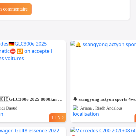
un commentaire
⛔️Mercedes🇩🇪GLC300e 2025 8000km 4matic⛔️ 🔁 on accepte l échange des voitures
🔔 ssangyong actyon sports 4w
Sidi Daoud
Ariana , Riadh Andalous
1 TND