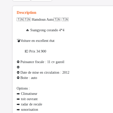
Description
🇹🇳🇹🇳 Hamdoun Auto🇹🇳 🇹🇳
🔥 Ssangyong corando 4*4
💣Voiture en excellent état
💶 Prix 34.900
⛔ Puissance fiscale : 11 cv gazoil
⛔️
⛔ Date de mise en circulation : 2012
⛔ Boite : auto
Options :
➡️ Climatiseur
➡️ toit ouvrant
➡️ radar de recule
➡️ sonorisation