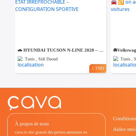
🚗 HYUNDAI TUCSON N-LINE 2020 – ÉTAT IRRÉPROCHABLE – CONFIGURATION SPORTIVE
Tunis , Sidi Daoud
Tunis , 
1 TND
Conditions
À propos de nous
Aidez-moi
cava.tn site gratuit des petites annonces en