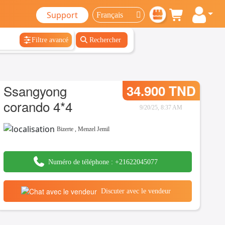
Support
Filtre avancé
Rechercher
Ssangyong
34.900 TND
corando 4*4
9/20/25, 8:37 AM
Bizerte
,
Menzel Jemil
Numéro de téléphone :
+21622045077
Discuter avec le vendeur