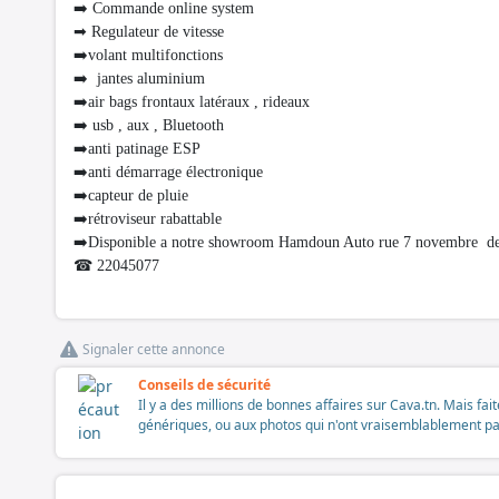
➡️ Commande online system
➡ Regulateur de vitesse
➡️volant multifonctions
➡️ jantes aluminium
➡️air bags frontaux latéraux , rideaux
➡️ usb , aux , Bluetooth
➡️anti patinage ESP
➡️anti démarrage électronique
➡️capteur de pluie
➡️rétroviseur rabattable
➡️Disponible a notre showroom Hamdoun Auto rue 7 novembre dev
☎ 22045077
Signaler cette annonce
Conseils de sécurité
Il y a des millions de bonnes affaires sur Cava.tn. Mais fai
génériques, ou aux photos qui n'ont vraisemblablement pas é