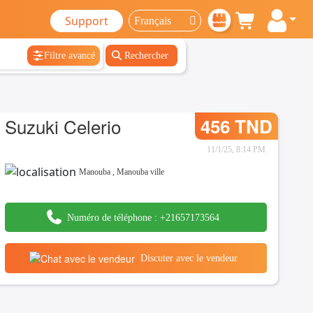
Support
Filtre avancé
Rechercher
Suzuki Celerio
456 TND
11/1/25, 8:14 PM
Manouba
,
Manouba ville
Numéro de téléphone :
+21657173564
Discuter avec le vendeur