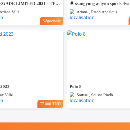
JEEP RENEGADE LIMITED 2021 - TEL 98479647
🔔 ssangyong actyon sports 4w
Ariana Ville
Ariana , Riadh Andalous
Négociable
 2023
Polo 8
ax Ville
Sousse , Sousse Riadh
77.000 TND