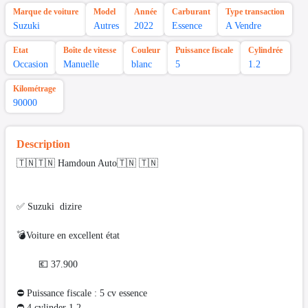
Marque de voiture
Model
Année
Carburant
Type transaction
Suzuki
Autres
2022
Essence
A Vendre
Etat
Boîte de vitesse
Couleur
Puissance fiscale
Cylindrée
Occasion
Manuelle
blanc
5
1.2
Kilométrage
90000
Description
🇹🇳🇹🇳 Hamdoun Auto🇹🇳 🇹🇳
✅ Suzuki dizire
💣Voiture en excellent état
💶 37.900
⛔ Puissance fiscale : 5 cv essence
⛔️ 4 cylinder 1.2