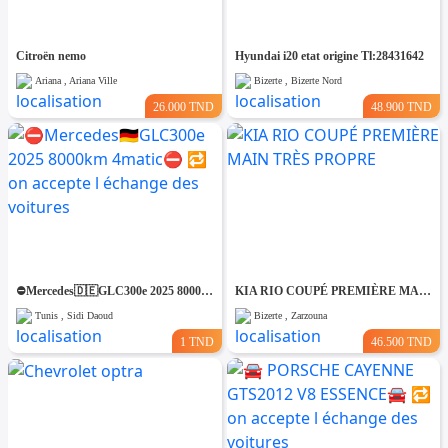
Citroën nemo
Hyundai i20 etat origine Tl:28431642
Ariana , Ariana Ville
Bizerte , Bizerte Nord
26.000 TND
48.900 TND
⛔️Mercedes🇩🇪GLC300e 2025 8000km 4matic⛔️ 🔁 on accepte l échange des voitures
KIA RIO COUPÉ PREMIÈRE MAIN TRÈS PROPRE
Tunis , Sidi Daoud
Bizerte , Zarzouna
1 TND
46.500 TND