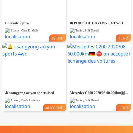
Chevrolet optra
🚘 PORSCHE CAYENNE GTS2012 V8 ESSENCE🚘 🔁 on accepte l échange des voitures
Bizerte , Ghar El Melh
Tunis , Sidi Daoud
19 TND
1 TND
🔔 ssangyong actyon sports 4wd
Mercedes C200 2020/08 60.000km🇩🇪 ⛔️ on accepte l échange des voitures
Ariana , Riadh Andalous
Tunis , Sidi Daoud
46.000 TND
1 TND