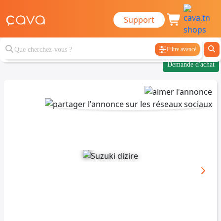
Support
Filtre avancé
Demande d'achat