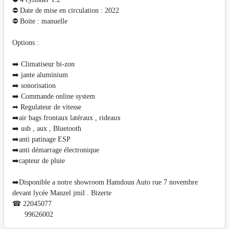
⛔ Date de mise en circulation : 2022
⛔ Boite : manuelle
Options :
➡️ Climatiseur bi-zon
➡️ jante aluminium
➡️ sonorisation
➡️ Commande online system
➡ Regulateur de vitesse
➡️air bags frontaux latéraux , rideaux
➡️ usb , aux , Bluetooth
➡️anti patinage ESP
➡️anti démarrage électronique
➡️capteur de pluie
➡️Disponible a notre showroom Hamdoun Auto rue 7 novembre
devant lycée Manzel jmil . Bizerte
☎ 22045077
99626002