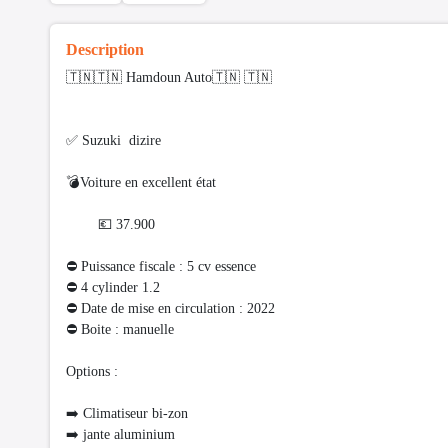
Description
🇹🇳🇹🇳 Hamdoun Auto🇹🇳 🇹🇳
✅ Suzuki dizire
💣Voiture en excellent état
💶 37.900
⛔ Puissance fiscale : 5 cv essence
⛔️ 4 cylinder 1.2
⛔ Date de mise en circulation : 2022
⛔ Boite : manuelle
Options :
➡️ Climatiseur bi-zon
➡️ jante aluminium