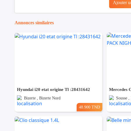
Ajouter 
Annonces similaires
Hyundai i20 etat origine Tl :28431642
Bizerte , Bizerte Nord
Sousse ,
48.900 TND