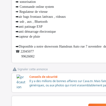
➡️ sonorisation
➡️ Commande online system
➡ Regulateur de vitesse
➡️air bags frontaux latéraux , rideaux
➡️ usb , aux , Bluetooth
➡️anti patinage ESP
➡️anti démarrage électronique
➡️capteur de pluie
➡️Disponible a notre showroom Hamdoun Auto rue 7 novembre dev
☎ 22045077
99626002
Signaler cette annonce
Conseils de sécurité
Il y a des millions de bonnes affaires sur Cava.tn. Mais fai
génériques, ou aux photos qui n'ont vraisemblablement pas é