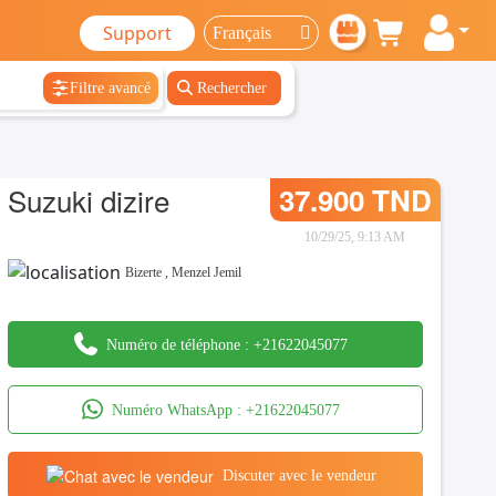
Support
Filtre avancé
Rechercher
Suzuki dizire
37.900 TND
10/29/25, 9:13 AM
Bizerte
,
Menzel Jemil
Numéro de téléphone :
+21622045077
Numéro WhatsApp :
+21622045077
Discuter avec le vendeur