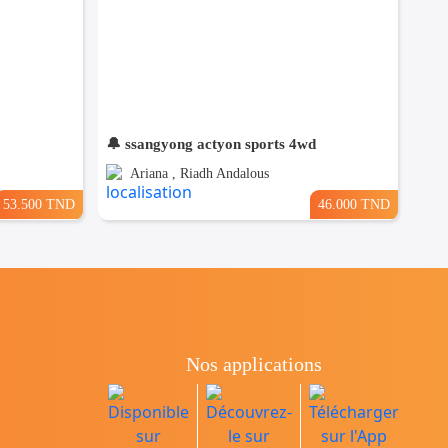
🔔 ssangyong actyon sports 4wd
Ariana , Riadh Andalous
53.500 TND
46.000 TND
Nos applications