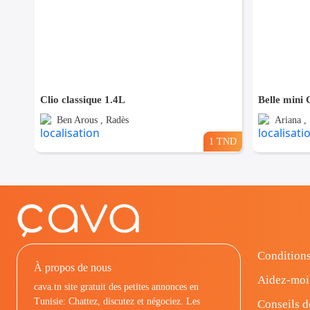
Clio classique 1.4L
Belle mini
Ben Arous , Radès
Ariana ,
1 TND
Conditions
À propos de nous
Aidez-moi
cava.tn site gratuit des petites annonces en
Tunisie: Chattez, discutez et négociez. Les
Conseils d