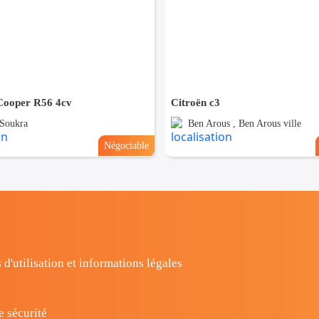
 Cooper R56 4cv
Citroën c3
 Soukra
Ben Arous , Ben Arous ville
Négociable
 d'utilisation et informations légales
e sécurité