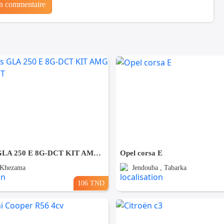
un commentaire
Mercedes GLA 250 E 8G-DCT KIT AMG PACK NIGHT
Opel corsa E
 Khezama
Jendouba , Tabarka
106 TND