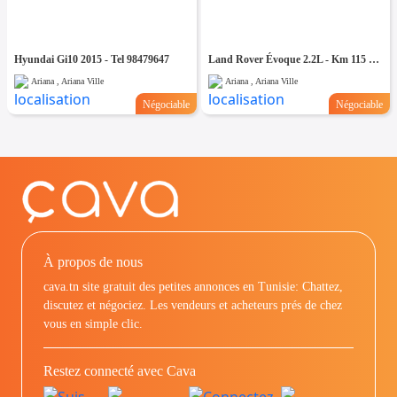
Hyundai Gi10 2015 - Tel 98479647
Land Rover Évoque 2.2L - Km 115 mille - Tel 98479647
Ariana , Ariana Ville
Ariana , Ariana Ville
Négociable
Négociable
À propos de nous
cava.tn site gratuit des petites annonces en Tunisie: Chattez,
discutez et négociez. Les vendeurs et acheteurs prés de chez
vous en simple clic.
Restez connecté avec Cava