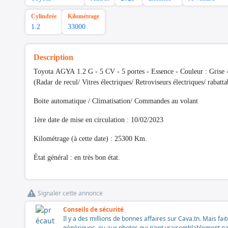
Cylindrée
Kilométrage
1.2
33000
Description
Toyota AGYA 1.2 G - 5 CV - 5 portes - Essence - Couleur : Grise - 
(Radar de recul/ Vitres électriques/ Retroviseurs électriques/ rabattab
Boite automatique / Climatisation/ Commandes au volant
1ère date de mise en circulation : 10/02/2023
Kilométrage (à cette date) : 25300 Km.
État général : en très bon état.
Signaler cette annonce
Conseils de sécurité
Il y a des millions de bonnes affaires sur Cava.tn. Mais fai
génériques, ou aux photos qui n'ont vraisemblablement pas é