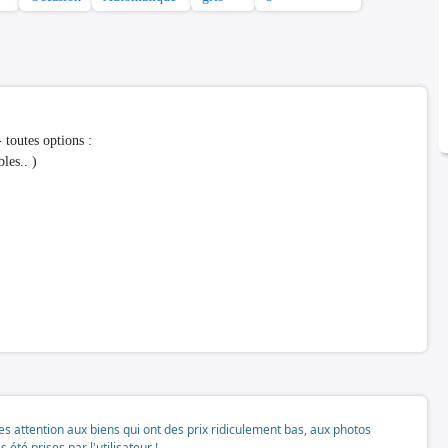
toutes options :
les.. )
tes attention aux biens qui ont des prix ridiculement bas, aux photos
té prises par l'utilisateur !