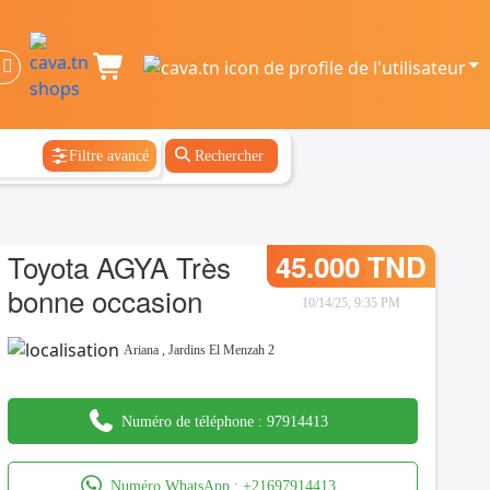
Filtre avancé
Rechercher
Toyota AGYA Très
45.000 TND
bonne occasion
10/14/25, 9:35 PM
Ariana
,
Jardins El Menzah 2
Numéro de téléphone :
97914413
Numéro WhatsApp :
+21697914413