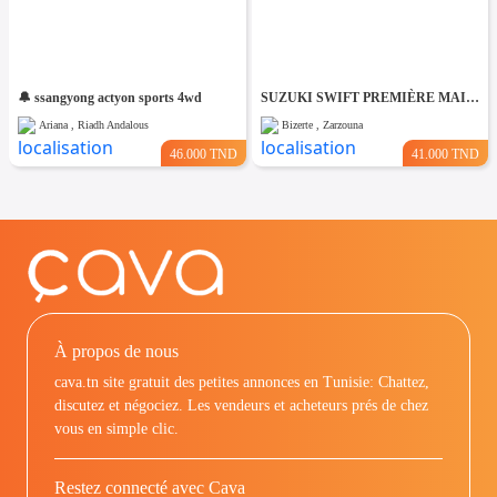
🔔 ssangyong actyon sports 4wd
SUZUKI SWIFT PREMIÈRE MAIN EN EXCELLENT ÉTAT
Ariana , Riadh Andalous
Bizerte , Zarzouna
46.000 TND
41.000 TND
À propos de nous
cava.tn site gratuit des petites annonces en Tunisie: Chattez,
discutez et négociez. Les vendeurs et acheteurs prés de chez
vous en simple clic.
Restez connecté avec Cava