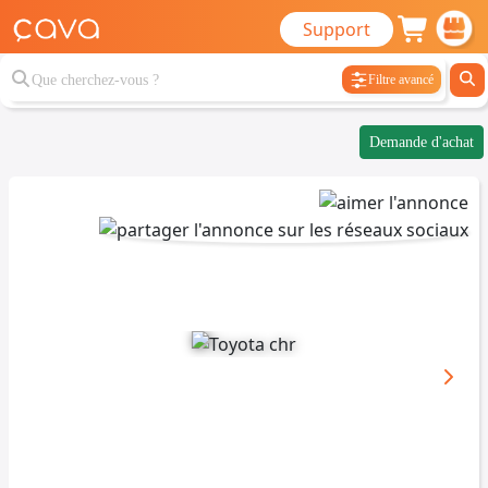
Support
Filtre avancé
Demande d'achat