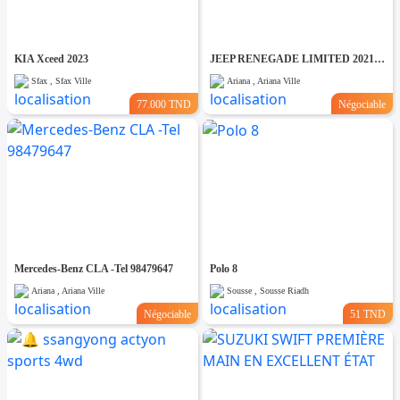
KIA Xceed 2023
JEEP RENEGADE LIMITED 2021 - TEL 98479647
Sfax , Sfax Ville
Ariana , Ariana Ville
77.000 TND
Négociable
Mercedes-Benz CLA -Tel 98479647
Polo 8
Ariana , Ariana Ville
Sousse , Sousse Riadh
Négociable
51 TND