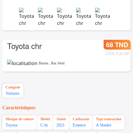
68 TND
Toyota chr
5/3/26, 9:36 AM
Bizerte
,
Ras Jebel
Catégorie
Voitures
Caractéristiques
Marque de voiture
Model
Année
Carburant
Type transaction
Toyota
C-hr
2021
Essence
A Vendre