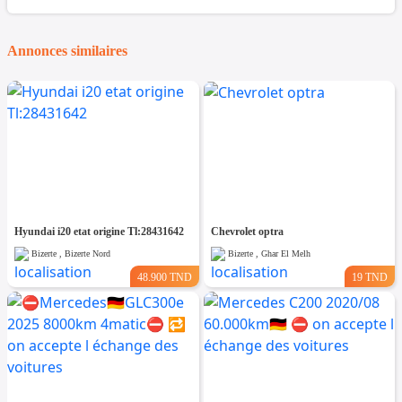
Annonces similaires
Hyundai i20 etat origine Tl:28431642
Chevrolet optra
Bizerte , Bizerte Nord
Bizerte , Ghar El Melh
48.900 TND
19 TND