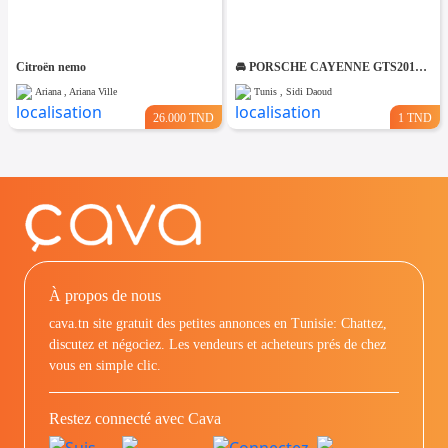
Citroën nemo
🚘 PORSCHE CAYENNE GTS2012 V8 ESSENCE🚘 🔁 on accepte l échange des voitures
Ariana , Ariana Ville
Tunis , Sidi Daoud
26.000 TND
1 TND
À propos de nous
cava.tn site gratuit des petites annonces en Tunisie: Chattez,
discutez et négociez. Les vendeurs et acheteurs prés de chez
vous en simple clic.
Restez connecté avec Cava