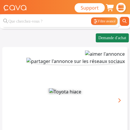
Support
Filtre avancé
Demande d'achat