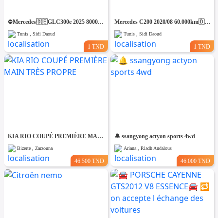
⛔️Mercedes🇩🇪GLC300e 2025 8000km 4matic⛔️ 🔁 on accepte l échange des voitures
Mercedes C200 2020/08 60.000km🇩🇪 ⛔️ on accepte l échange des voitures
Tunis , Sidi Daoud
Tunis , Sidi Daoud
1 TND
1 TND
KIA RIO COUPÉ PREMIÈRE MAIN TRÈS PROPRE
🔔 ssangyong actyon sports 4wd
Bizerte , Zarzouna
Ariana , Riadh Andalous
46.500 TND
46.000 TND