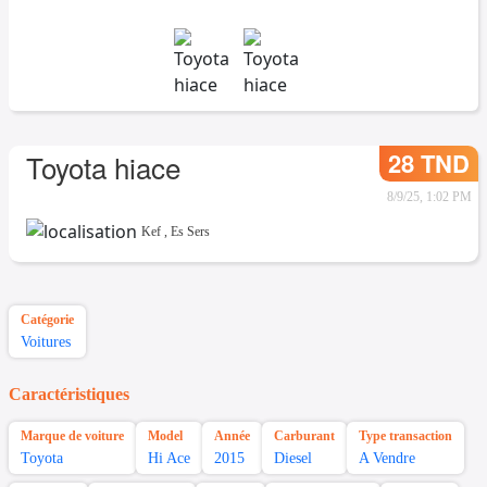
28 TND
Toyota hiace
8/9/25, 1:02 PM
Kef
,
Es Sers
Catégorie
Voitures
Caractéristiques
Marque de voiture
Model
Année
Carburant
Type transaction
Toyota
Hi Ace
2015
Diesel
A Vendre