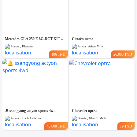
Mercedes GLA 250 E 8G-DCT KIT AMG PACK NIGHT
Citroën nemo
Sousse , Khezama
Ariana , Ariana Ville
106 TND
26.000 TND
🔔 ssangyong actyon sports 4wd
Chevrolet optra
Ariana , Riadh Andalous
Bizerte , Ghar El Melh
46.000 TND
19 TND