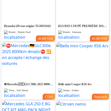
Hyundai i20 etat origine Tl:28431642
KIA RIO COUPÉ PREMIÈRE MAIN TRÈS PROPRE
Bizerte , Bizerte Nord
Bizerte , Zarzouna
48.900 TND
46.500 TND
⛔️Mercedes🇩🇪GLC300e 2025 8000km 4matic⛔️ 🔁 on accepte l échange des voitures
Belle mini Cooper R56 4cv
Tunis , Sidi Daoud
Ariana , Soukra
1 TND
Négociable