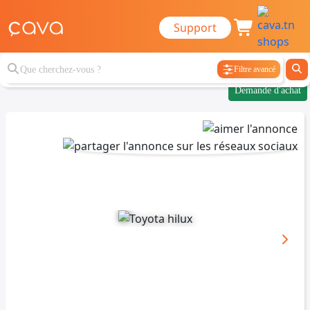
Support
Filtre avancé
Demande d'achat