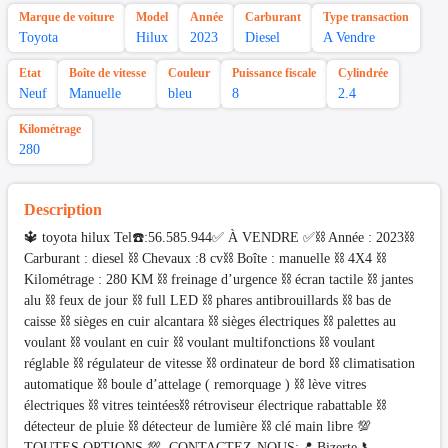
Marque de voiture
Model
Année
Carburant
Type transaction
Toyota
Hilux
2023
Diesel
A Vendre
Etat
Boîte de vitesse
Couleur
Puissance fiscale
Cylindrée
Neuf
Manuelle
bleu
8
2.4
Kilométrage
280
Description
🔱 toyota hilux Tel☎️:56.585.944✅ À VENDRE ✅⛓️ Année : 2023⛓️
Carburant : diesel ⛓️ Chevaux :8 cv⛓️ Boîte : manuelle ⛓️ 4X4 ⛓️
Kilométrage : 280 KM ⛓️ freinage d’urgence ⛓️ écran tactile ⛓️ jantes
alu ⛓️ feux de jour ⛓️ full LED ⛓️ phares antibrouillards ⛓️ bas de
caisse ⛓️ sièges en cuir alcantara ⛓️ sièges électriques ⛓️ palettes au
voulant ⛓️ voulant en cuir ⛓️ voulant multifonctions ⛓️ voulant
réglable ⛓️ régulateur de vitesse ⛓️ ordinateur de bord ⛓️ climatisation
automatique ⛓️ boule d’attelage ( remorquage ) ⛓️ lève vitres
électriques ⛓️ vitres teintées⛓️ rétroviseur électrique rabattable ⛓️
détecteur de pluie ⛓️ détecteur de lumière ⛓️ clé main libre 💯
TOUTES OPTIONS 💯 CONTACTEZ-NOUS:📍 Bizerte 📞