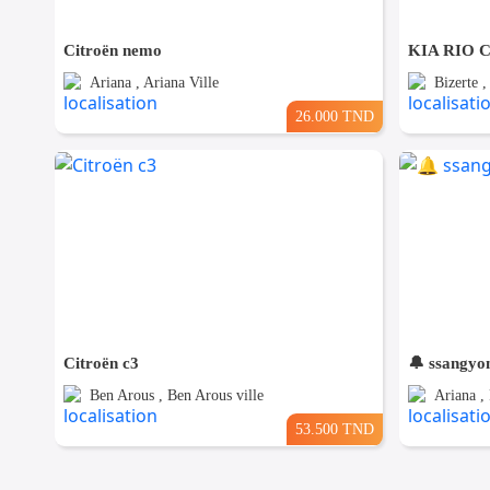
Citroën nemo
Ariana , Ariana Ville
Bizerte 
26.000 TND
Citroën c3
🔔 ssangyo
Ben Arous , Ben Arous ville
Ariana ,
53.500 TND