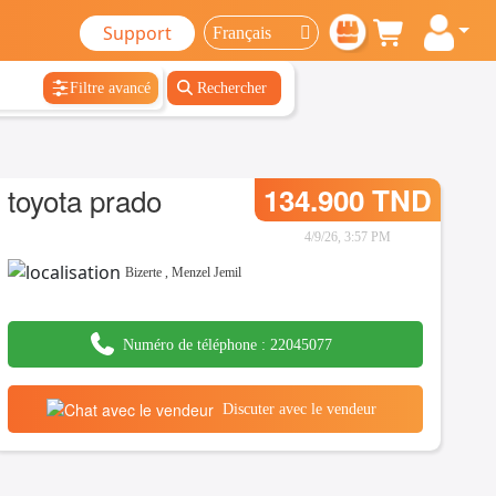
Support
Filtre avancé
Rechercher
toyota prado
134.900 TND
4/9/26, 3:57 PM
Bizerte
,
Menzel Jemil
Numéro de téléphone :
22045077
Discuter avec le vendeur