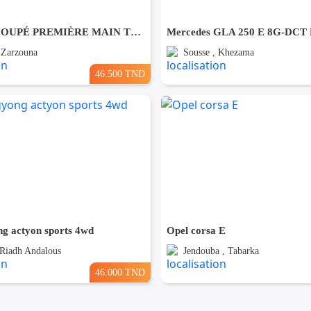
KIA RIO COUPÉ PREMIÈRE MAIN TRÈS PROPRE
, Zarzouna
Sousse , Khezama
46.500 TND
ng actyon sports 4wd
Opel corsa E
 Riadh Andalous
Jendouba , Tabarka
46.000 TND