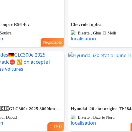
 Cooper R56 4cv
Chevrolet optra
 Soukra
Bizerte , Ghar El Melh
Négociable
⛔️Mercedes🇩🇪GLC300e 2025 8000km 4matic⛔️ 🔁 on accepte l échange des voitures
Hyundai i20 etat origine Tl:28
Sidi Daoud
Bizerte , Bizerte Nord
1 TND