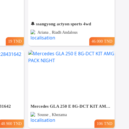
🔔 ssangyong actyon sports 4wd
Ariana , Riadh Andalous
19 TND
46.000 TND
431642
Mercedes GLA 250 E 8G-DCT KIT AMG PACK NIGHT
Sousse , Khezama
48.900 TND
106 TND