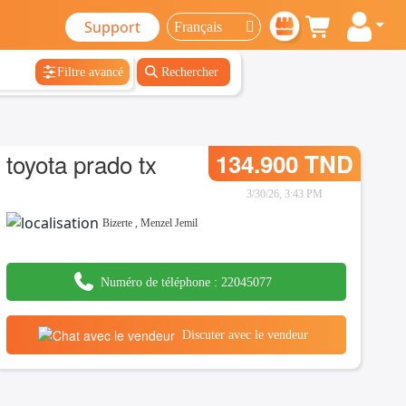
Support
Filtre avancé
Rechercher
toyota prado tx
134.900 TND
3/30/26, 3:43 PM
Bizerte
,
Menzel Jemil
Numéro de téléphone :
22045077
Discuter avec le vendeur