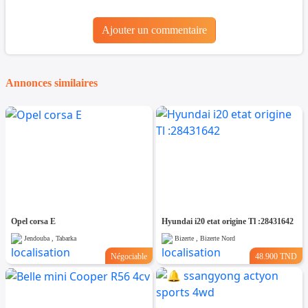
Ajouter un commentaire
Annonces similaires
Opel corsa E
Hyundai i20 etat origine Tl :28431642
Jendouba , Tabarka
Bizerte , Bizerte Nord
Négociable
48.900 TND