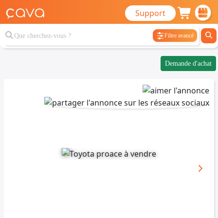
Support
Filtre avancé
Demande d'achat