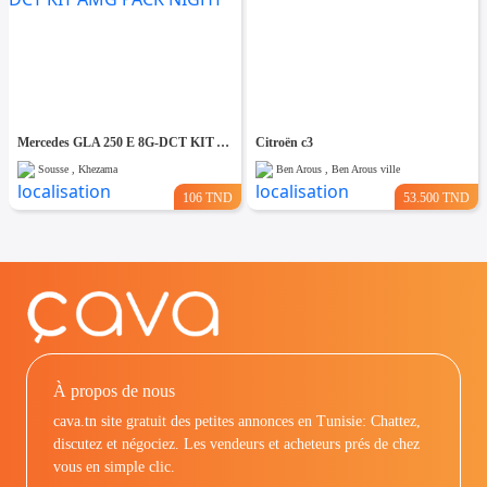
Mercedes GLA 250 E 8G-DCT KIT AMG PACK NIGHT
Citroën c3
Sousse , Khezama
Ben Arous , Ben Arous ville
106 TND
53.500 TND
À propos de nous
cava.tn site gratuit des petites annonces en Tunisie: Chattez,
discutez et négociez. Les vendeurs et acheteurs prés de chez
vous en simple clic.