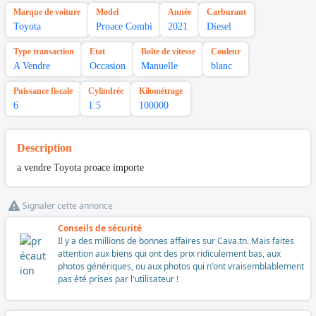
Marque de voiture
Model
Année
Carburant
Toyota
Proace Combi
2021
Diesel
Type transaction
Etat
Boîte de vitesse
Couleur
A Vendre
Occasion
Manuelle
blanc
Puissance fiscale
Cylindrée
Kilométrage
6
1.5
100000
Description
a vendre Toyota proace importe
Signaler cette annonce
Conseils de sécurité
Il y a des millions de bonnes affaires sur Cava.tn. Mais faites
attention aux biens qui ont des prix ridiculement bas, aux
photos génériques, ou aux photos qui n'ont vraisemblablement
pas été prises par l'utilisateur !