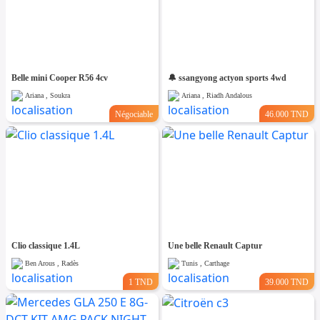
Belle mini Cooper R56 4cv
🔔 ssangyong actyon sports 4wd
Ariana , Soukra
Ariana , Riadh Andalous
Négociable
46.000 TND
Clio classique 1.4L
Une belle Renault Captur
Ben Arous , Radès
Tunis , Carthage
1 TND
39.000 TND