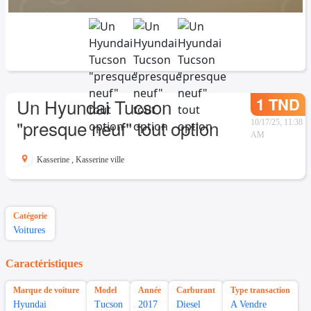
1 TND
Un Hyundai Tucson
"presque neuf" tout option
10/17/25, 11:38
AM
Kasserine
,
Kasserine ville
Catégorie
Voitures
Caractéristiques
Marque de voiture
Model
Année
Carburant
Type transaction
Hyundai
Tucson
2017
Diesel
A Vendre