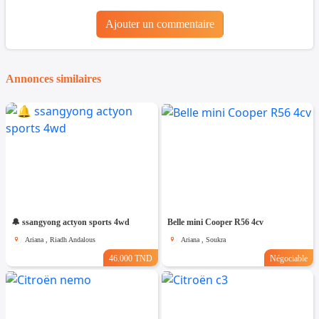
Ajouter un commentaire
Annonces similaires
🔔 ssangyong actyon sports 4wd
Belle mini Cooper R56 4cv
Ariana , Riadh Andalous
Ariana , Soukra
46.000 TND
Négociable