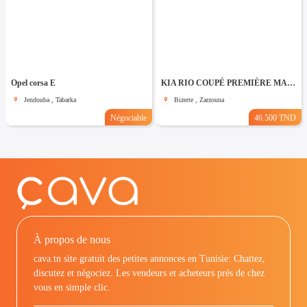
Opel corsa E
KIA RIO COUPÉ PREMIÈRE MAIN TRÈS PROPRE
Jendouba , Tabarka
Bizerte , Zarzouna
Négociable
46.500 TND
À propos de nous
cava.tn site gratuit des petites annonces en Tunisie: Chattez,
discutez et négociez. Les vendeurs et acheteurs prés de chez
vous en simple clic.