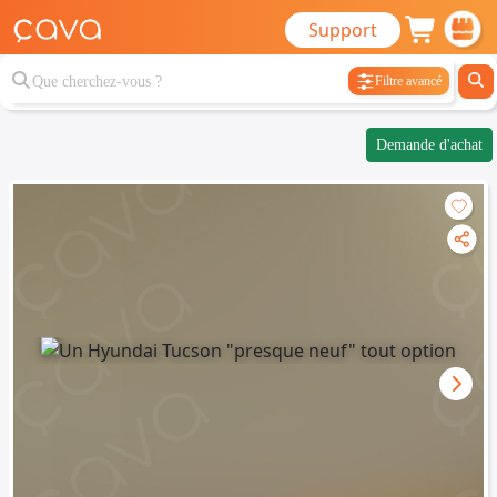
Support
Filtre avancé
Demande d'achat