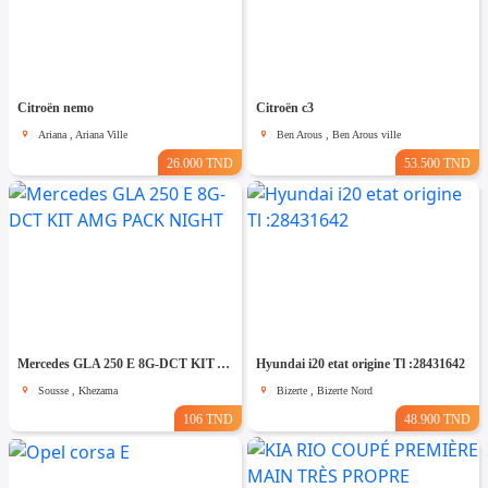
Citroën nemo
Citroën c3
Ariana , Ariana Ville
Ben Arous , Ben Arous ville
26.000 TND
53.500 TND
Mercedes GLA 250 E 8G-DCT KIT AMG PACK NIGHT
Hyundai i20 etat origine Tl :28431642
Sousse , Khezama
Bizerte , Bizerte Nord
106 TND
48.900 TND