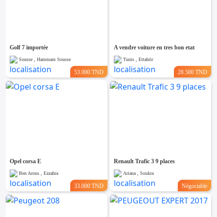
Golf 7 importée
A vendre voiture en tres bon etat
Sousse , Hammam Sousse
Tunis , Ettahrir
53.000 TND
28.500 TND
Opel corsa E
Renault Trafic 3 9 places
Ben Arous , Ezzahra
Ariana , Soukra
33.000 TND
Négociable