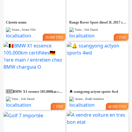
Emploi &
Services
Citroën nemo
Range Rover Sport diesel 3L 2017 seri 258⛔️ ✨️On accepte l'échange des voitures
Ariana , Ariana Ville
Tunis , Sidi Daoud
26.000 TND
1 TND
🇧🇪BMW X1 essence 105.000km certifiées🇩🇪 1ere main / entretien chez BMW charguia O
🔔 ssangyong actyon sports 4wd
Tunis , Sidi Daoud
Ariana , Riadh Andalous
1 TND
46.000 TND