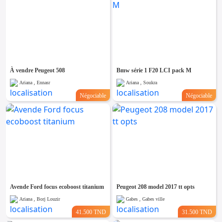
À vendre Peugeot 508
Bmw série 1 F20 LCI pack M
Ariana , Ennasr
Ariana , Soukra
Négociable
Négociable
Avende Ford focus ecoboost titanium
Peugeot 208 model 2017 tt opts
Ariana , Borj Louzir
Gabes , Gabes ville
41.500 TND
31.500 TND