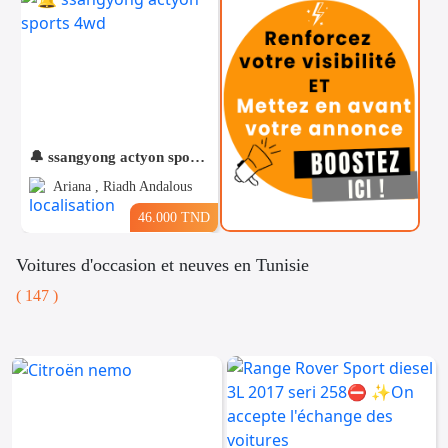
🔔 ssangyong actyon sports 4wd
Ariana , Riadh Andalous
46.000 TND
Voitures d'occasion et neuves en Tunisie
( 147 )
Téléphones
Voitures
Vehicules
& Pieces
Immobiliers
Informatique
&
Mo
Multimedia
Be