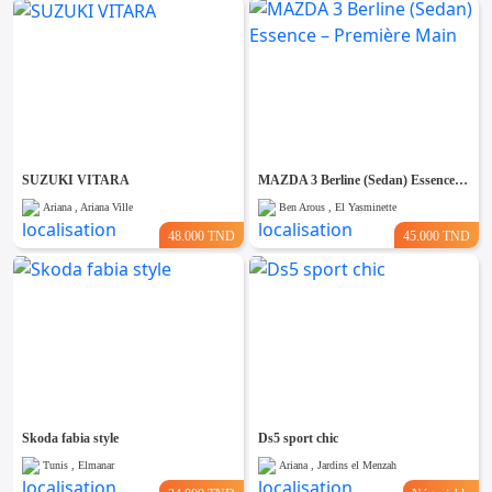
SUZUKI VITARA
MAZDA 3 Berline (Sedan) Essence – Première Main
Ariana , Ariana Ville
Ben Arous , El Yasminette
48.000 TND
45.000 TND
Skoda fabia style
Ds5 sport chic
Tunis , Elmanar
Ariana , Jardins el Menzah