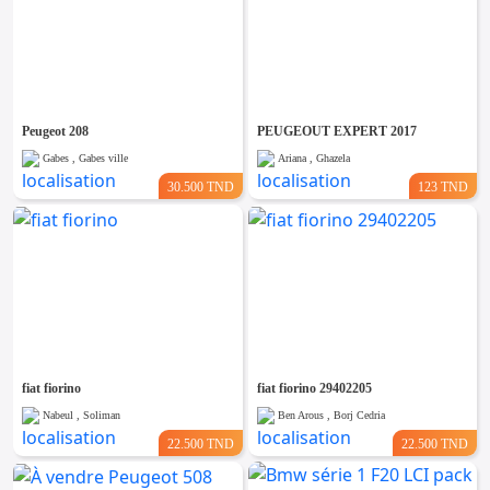
Peugeot 208
PEUGEOUT EXPERT 2017
Gabes , Gabes ville
Ariana , Ghazela
30.500 TND
123 TND
fiat fiorino
fiat fiorino 29402205
Nabeul , Soliman
Ben Arous , Borj Cedria
22.500 TND
22.500 TND