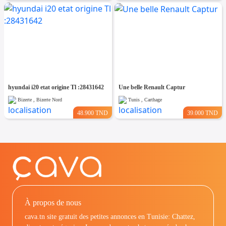
hyundai i20 etat origine Tl :28431642
Une belle Renault Captur
Bizerte , Bizerte Nord
Tunis , Carthage
48.900 TND
39.000 TND
À propos de nous
cava.tn site gratuit des petites annonces en Tunisie: Chattez,