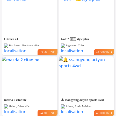
Citroën c3
Golf 7 🇩🇪 style plus
Ben Arous , Ben Arous ville
Zaghouan , Zriba
53.500 TND
44.500 TND
mazda 2 citadine
🔔 ssangyong actyon sports 4wd
Gabes , Gabes ville
Ariana , Riadh Andalous
24.300 TND
46.000 TND