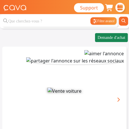
Support
Filtre avancé
Demande d'achat