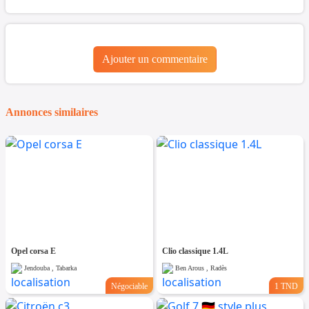
Ajouter un commentaire
Annonces similaires
Opel corsa E
Clio classique 1.4L
Jendouba , Tabarka
Ben Arous , Radès
Négociable
1 TND