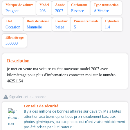
Marque de voiture
Model
Année
Carburant
Type transaction
Peugeot
206
2007
Essence
A Vendre
Etat
Boîte de vitesse
Couleur
Puissance fiscale
Cylindrée
Occasion
Manuelle
beige
5
1.4
Kilométrage
350000
Description
je met en vente ma voiture en état moyenne model 2007 avec
kilométrage pour plus d'informations contactez moi sur le numéro
46251154
Signaler cette annonce
Conseils de sécurité
Il y a des millions de bonnes affaires sur Cava.tn. Mais faites
attention aux biens qui ont des prix ridiculement bas, aux
photos génériques, ou aux photos qui n'ont vraisemblablement
pas été prises par l'utilisateur !