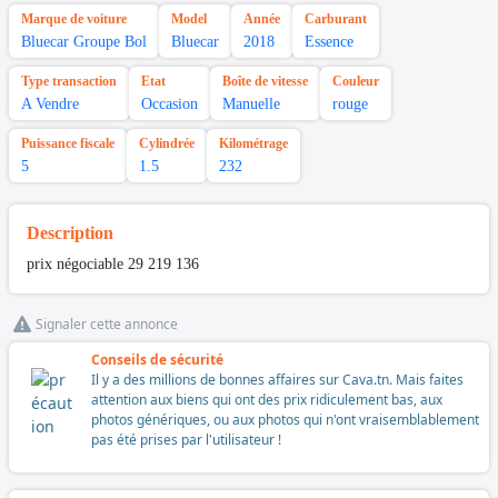
Marque de voiture
Model
Année
Carburant
Bluecar Groupe Bol
Bluecar
2018
Essence
Type transaction
Etat
Boîte de vitesse
Couleur
A Vendre
Occasion
Manuelle
rouge
Puissance fiscale
Cylindrée
Kilométrage
5
1.5
232
Description
prix négociable 29 219 136
Signaler cette annonce
Conseils de sécurité
Il y a des millions de bonnes affaires sur Cava.tn. Mais faites
attention aux biens qui ont des prix ridiculement bas, aux
photos génériques, ou aux photos qui n'ont vraisemblablement
pas été prises par l'utilisateur !