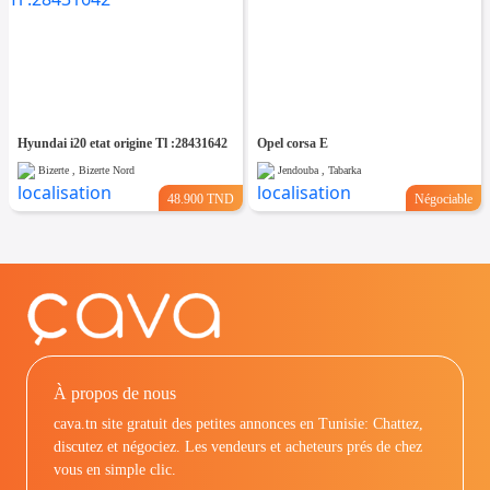
Hyundai i20 etat origine Tl :28431642
Opel corsa E
Bizerte , Bizerte Nord
Jendouba , Tabarka
48.900 TND
Négociable
À propos de nous
cava.tn site gratuit des petites annonces en Tunisie: Chattez,
discutez et négociez. Les vendeurs et acheteurs prés de chez
vous en simple clic.