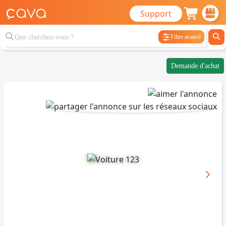
Support
Filtre avancé
Demande d'achat