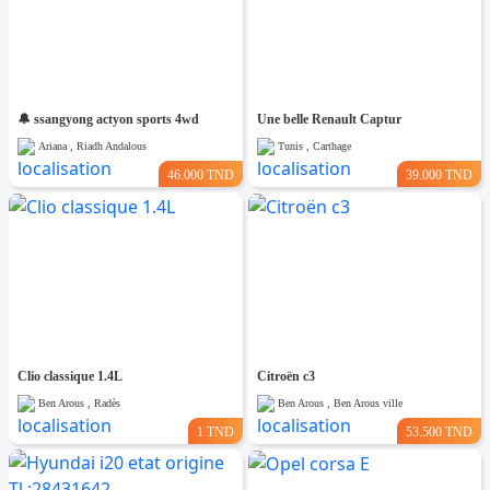
🔔 ssangyong actyon sports 4wd
Une belle Renault Captur
Ariana , Riadh Andalous
Tunis , Carthage
46.000 TND
39.000 TND
Clio classique 1.4L
Citroën c3
Ben Arous , Radès
Ben Arous , Ben Arous ville
1 TND
53.500 TND