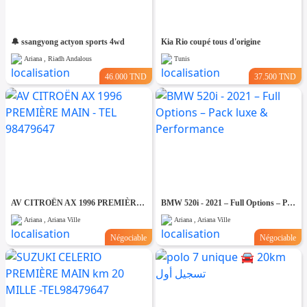
🔔 ssangyong actyon sports 4wd
Kia Rio coupé tous d'origine
Ariana , Riadh Andalous
Tunis
46.000 TND
37.500 TND
AV CITROËN AX 1996 PREMIÈRE MAIN - TEL 98479647
BMW 520i - 2021 – Full Options – Pack luxe & Performance
Ariana , Ariana Ville
Ariana , Ariana Ville
Négociable
Négociable