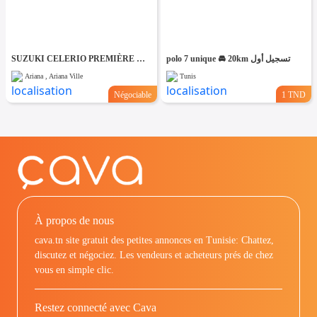
SUZUKI CELERIO PREMIÈRE MAIN km 20 MILLE -TEL98479647
polo 7 unique 🚘 20km تسجيل أول
Ariana , Ariana Ville
Tunis
Négociable
1 TND
À propos de nous
cava.tn site gratuit des petites annonces en Tunisie: Chattez,
discutez et négociez. Les vendeurs et acheteurs prés de chez
vous en simple clic.
Restez connecté avec Cava