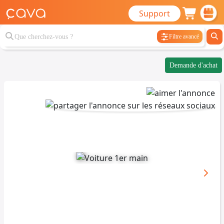
Support
Filtre avancé
Demande d'achat