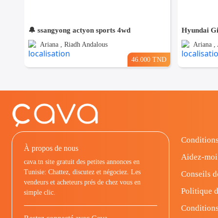
🔔 ssangyong actyon sports 4wd
Hyundai Gi
Ariana , Riadh Andalous
Ariana , 
46.000 TND
Conditions
À propos de nous
Aidez-moi
cava.tn site gratuit des petites annonces en
Tunisie: Chattez, discutez et négociez. Les
Conseils d
vendeurs et acheteurs prés de chez vous en
Politique d
simple clic.
Conditions