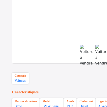
Catégorie
Voitures
Caractéristiques
Marque de voiture
Model
Année
Carburant
Type t
Bmw
BMW Serie 5
1992
Diesel
A Ven