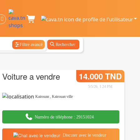
Filtre avancé
Rechercher
Voiture a vendre
14.000 TND
5/5/26, 1:24 PM
Kairouan
,
Kairouan ville
Numéro de téléphone :
29151024
Discuter avec le vendeur