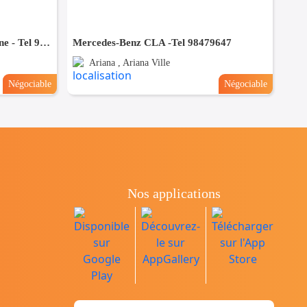
Mercedes Classe S 350 Limousine - Tel 98479647
Mercedes-Benz CLA -Tel 98479647
Ariana , Ariana Ville
Négociable
Négociable
Nos applications