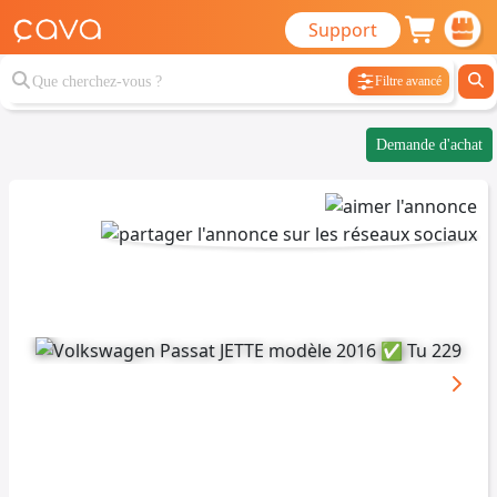
Support
Filtre avancé
Demande d'achat