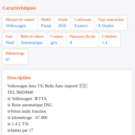
Caractéristiques
Marque de voiture
Model
Année
Carburant
Type transaction
Volkswagen
Passat
2016
Essence
A Vendre
Etat
Boîte de vitesse
Couleur
Puissance fiscale
Cylindrée
Neuf
Automatique
gris
8
1.4
Kilométrage
67
Description
Volkswagen Jetta TSi Boîte Auto importé 🇩🇪
TEL 98459940
❇️ Volkswagen JETTA
❇️ Boite automatique DSG
❇️Volon multi fonction
❇️ kilométrage : 67.000
❇️ 1.4 L TSI
❇️Jannta par 17