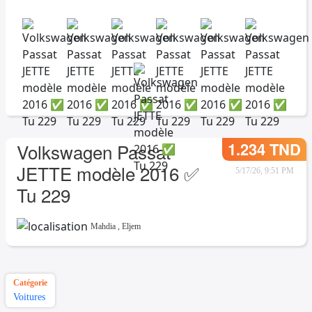
1.234 TND
Volkswagen Passat
JETTE modèle 2016 ✅
5/17/26, 9:51 PM
Tu 229
Mahdia
,
Eljem
Catégorie
Voitures