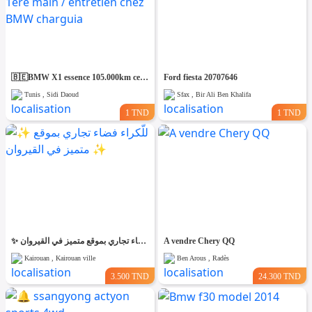
🇧🇪BMW X1 essence 105.000km certifiées🇩🇪 1ere main / entretien chez BMW charguia
Ford fiesta 20707646
Tunis , Sidi Daoud
Sfax , Bir Ali Ben Khalifa
1 TND
1 TND
✨ للّكراء فضاء تجاري بموقع متميز في القيروان ✨
A vendre Chery QQ
Kairouan , Kairouan ville
Ben Arous , Radès
3.500 TND
24.300 TND