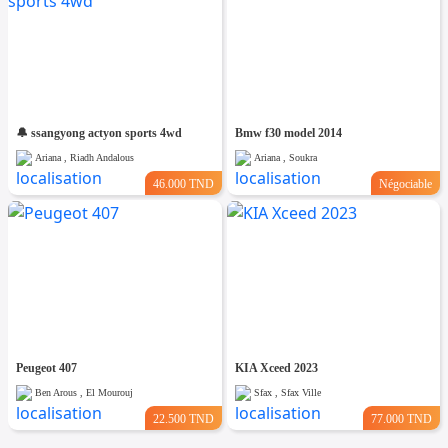
🔔 ssangyong actyon sports 4wd
Bmw f30 model 2014
Ariana , Riadh Andalous
Ariana , Soukra
46.000 TND
Négociable
Peugeot 407
KIA Xceed 2023
Ben Arous , El Mourouj
Sfax , Sfax Ville
22.500 TND
77.000 TND