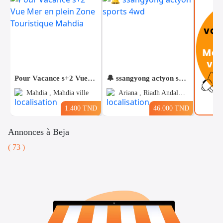
Pour Vacance s+2 Vue Mer en plein Zone Touristique Mahdia
🔔 ssangyong actyon sports 4wd
Mahdia , Mahdia ville
Ariana , Riadh Andalous
1.400 TND
46.000 TND
Annonces à Beja
( 73 )
Voitures
Téléphones
Vehicules
& Pieces
Immobiliers
Informatique
&
Mo
Multimedia
Be