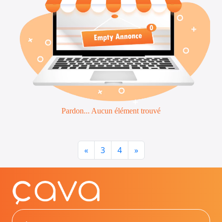
Emploi &
Services
Pardon... Aucun élément trouvé
Previous
Next
«
3
4
»